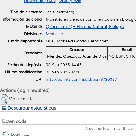
Download (3MB)
|
Vista previa
Tipo de elemento:
Tesis (Maestría)
Información adicional:
Maestría en ciencias con orientación en biologí
Materias:
Q Ciencia > QH Historia Natural, Biología
Divisiones:
Medicina
Usuario depositante:
Dr. C. Marisela García Hernández
Creador
Email
Creadores:
Méndez Quezada, Juan de Dios
NO ESPECIFI
Fecha del depósito:
08 Sep 2025 14:45
Última modificación:
08 Sep 2025 14:45
URI:
http://eprints.uanl.mx/id/eprint/30387
Actions (login required)
Ver elemento
Descargar estadísticas
Downloads
Downloads per month over
Loading...