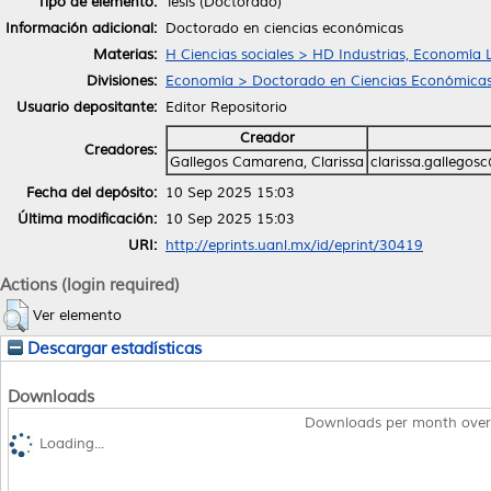
Tipo de elemento:
Tesis (Doctorado)
Información adicional:
Doctorado en ciencias económicas
Materias:
H Ciencias sociales > HD Industrias, Economía 
Divisiones:
Economía > Doctorado en Ciencias Económica
Usuario depositante:
Editor Repositorio
Creador
Creadores:
Gallegos Camarena, Clarissa
clarissa.gallego
Fecha del depósito:
10 Sep 2025 15:03
Última modificación:
10 Sep 2025 15:03
URI:
http://eprints.uanl.mx/id/eprint/30419
Actions (login required)
Ver elemento
Descargar estadísticas
Downloads
Downloads per month over
Loading...