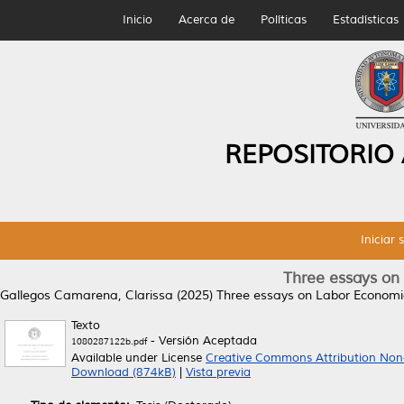
Inicio
Acerca de
Políticas
Estadísticas
REPOSITORIO
Iniciar 
Three essays on
Gallegos Camarena, Clarissa
(2025)
Three essays on Labor Economic
Texto
- Versión Aceptada
1080287122b.pdf
Available under License
Creative Commons Attribution Non
Download (874kB)
|
Vista previa