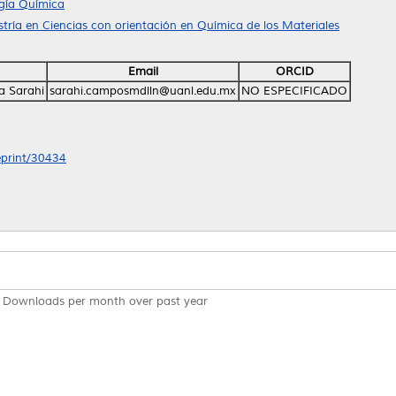
ogía Química
ría en Ciencias con orientación en Química de los Materiales
Email
ORCID
a Sarahi
sarahi.camposmdlln@uanl.edu.mx
NO ESPECIFICADO
/eprint/30434
Downloads per month over past year