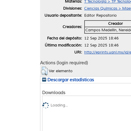
Materias:
T Tecnología > TP Tecnol
Divisiones:
Ciencias Químicas > Maest
Usuario depositante:
Editor Repositorio
Creador
Creadores:
Campos Medellín, Nereid
Fecha del depósito:
12 Sep 2025 18:46
Última modificación:
12 Sep 2025 18:46
URI:
http://eprints.uanl.mx/id
Actions (login required)
Ver elemento
Descargar estadísticas
Downloads
Loading...