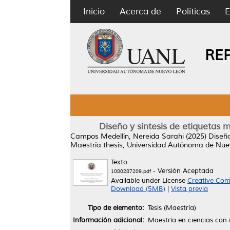
Inicio
Acerca de
Políticas
E
RE
Diseño y síntesis de etiquetas 
Campos Medellín, Nereida Sarahi
(2025)
Diseño
Maestría thesis, Universidad Autónoma de Nue
Texto
- Versión Aceptada
1080287209.pdf
Available under License
Creative Com
Download (5MB)
|
Vista previa
Tipo de elemento:
Tesis (Maestría)
Información adicional:
Maestría en ciencias con 