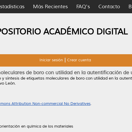
stadísticas
Más Recientes
FAQ's
Contacto
B
POSITORIO ACADÉMICO DIGITAL
Iniciar sesión
Crear cuenta
moleculares de boro con utilidad en la autentificación de
 y síntesis de etiquetas moleculares de boro con utilidad en la auten
vo León.
mons Attribution Non-commercial No Derivatives
.
orientación en química de los materiales