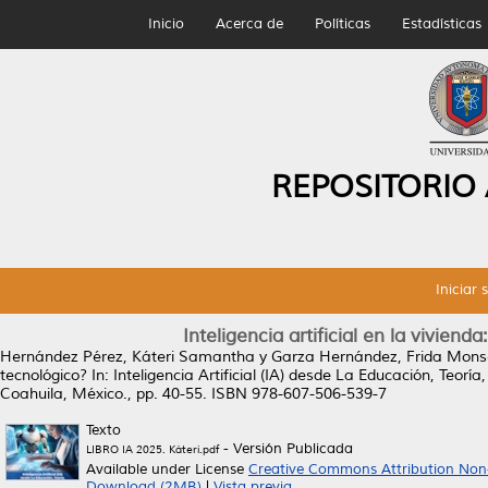
Inicio
Acerca de
Políticas
Estadísticas
REPOSITORIO
Iniciar 
Inteligencia artificial en la vivien
Hernández Pérez, Káteri Samantha
y
Garza Hernández, Frida Mons
tecnológico?
In: Inteligencia Artificial (IA) desde La Educación, Teorí
Coahuila, México., pp. 40-55. ISBN 978-607-506-539-7
Texto
- Versión Publicada
LIBRO IA 2025. Káteri.pdf
Available under License
Creative Commons Attribution Non
Download (2MB)
|
Vista previa