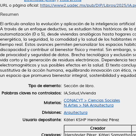
URL o página oficial:
https://www2.uadec.mx/pub/DIP/Libros/2025/IA.p
Resumen
El artículo analiza la evolución y aplicación de la inteligencia artific
A través de un enfoque deductivo, se estudian hitos históricos de la
automatización (0 a 5), desde viviendas analógicas hasta hogares ca
energética, la seguridad, la comodidad y la salud de los habitantes 
tiempo real. Estos avances permiten personalizar los espacios habita
discapacidad y contribuir al bienestar físico y mental. Sin embargo, 
de privacidad y seguridad de datos. Brecha tecnológica y exclusión 
vida corto y la generación de residuos electrónicos. Dependencia tec
electromagnéticos y sus posibles efectos en la salud. El texto con
sustitutiva de la acción humana, equilibrando innovación con ética, re
un espacio que promueva bienestar integral, sostenibilidad y equidad
Tipo de elemento:
Sección de libro.
Palabras claves no controlados:
IA,Salud,Vivienda
CONACYT > Ciencias Sociales
Materias:
N Artes > NA Arquitectura
Divisiones:
Arquitectura
Usuario depositante:
Káteri KSHP Hernández Pérez
Creador
Creadores:
Hernández Pérez, Káteri Samantha
a