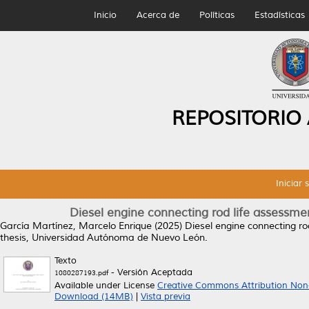
Inicio
Acerca de
Políticas
Estadísticas
REPOSITORIO
Iniciar 
Diesel engine connecting rod life assessm
García Martínez, Marcelo Enrique
(2025)
Diesel engine connecting r
thesis, Universidad Autónoma de Nuevo León.
Texto
- Versión Aceptada
1080287193.pdf
Available under License
Creative Commons Attribution Non
Download (14MB)
|
Vista previa