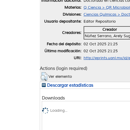
Información adicional:
Doctorado en ciencias co
Materias:
Q Ciencia > QR Microbiol
Divisiones:
Ciencias Químicas > Doct
Usuario depositante:
Editor Repositorio
Creador
Creadores:
Núñez Serrano, Arely Su
Fecha del depósito:
02 Oct 2025 21:25
Última modificación:
02 Oct 2025 21:25
URI:
http://eprints.uanl.mx/id
Actions (login required)
Ver elemento
Descargar estadísticas
Downloads
Loading...