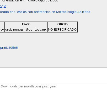
n orientación en microbiología aplicada
ogía
orado en Ciencias con orientación en Microbiología Aplicada
Email
ORCID
gey
arely.nunezsrr@uanl.edu.mx
NO ESPECIFICADO
/eprint/30505
Downloads per month over past year