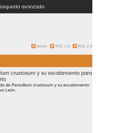
úsqueda avanzada
Atom
RSS 1.0
RSS 2.0
llium crustosum y su escalamiento para
ría
ida de Penicillium crustosum y su escalamiento
vo León.