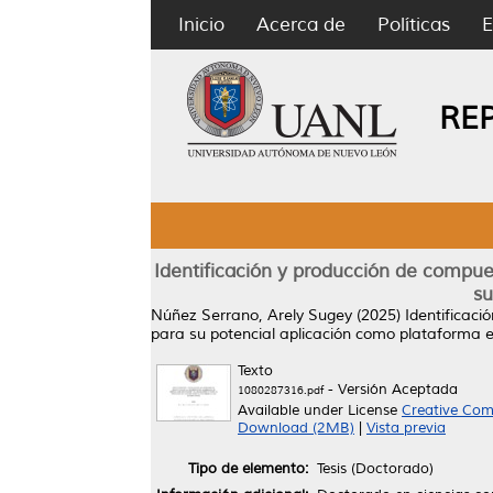
Inicio
Acerca de
Políticas
E
RE
Identificación y producción de compue
su
Núñez Serrano, Arely Sugey
(2025)
Identificac
para su potencial aplicación como plataforma en
Texto
- Versión Aceptada
1080287316.pdf
Available under License
Creative Com
Download (2MB)
|
Vista previa
Tipo de elemento:
Tesis (Doctorado)