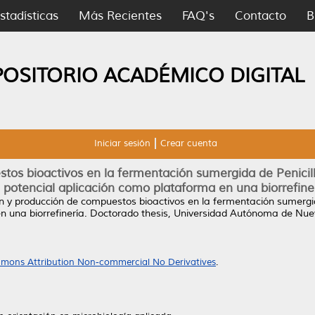
stadísticas
Más Recientes
FAQ's
Contacto
B
POSITORIO ACADÉMICO DIGITAL
Iniciar sesión
Crear cuenta
stos bioactivos en la fermentación sumergida de Penici
 potencial aplicación como plataforma en una biorrefine
ión y producción de compuestos bioactivos en la fermentación sumerg
 una biorrefinería.
Doctorado thesis, Universidad Autónoma de Nue
mons Attribution Non-commercial No Derivatives
.