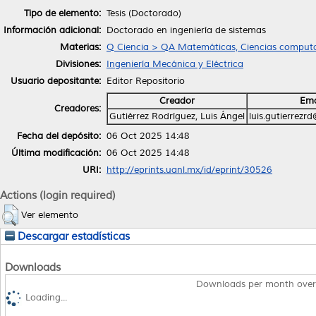
Tipo de elemento:
Tesis (Doctorado)
Información adicional:
Doctorado en ingeniería de sistemas
Materias:
Q Ciencia > QA Matemáticas, Ciencias computa
Divisiones:
Ingeniería Mecánica y Eléctrica
Usuario depositante:
Editor Repositorio
Creador
Ema
Creadores:
Gutiérrez Rodríguez, Luis Ángel
luis.gutierrezr
Fecha del depósito:
06 Oct 2025 14:48
Última modificación:
06 Oct 2025 14:48
URI:
http://eprints.uanl.mx/id/eprint/30526
Actions (login required)
Ver elemento
Descargar estadísticas
Downloads
Downloads per month over
Loading...