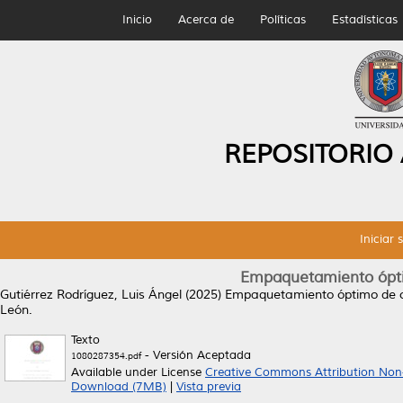
Inicio
Acerca de
Políticas
Estadísticas
REPOSITORIO
Iniciar 
Empaquetamiento óptim
Gutiérrez Rodríguez, Luis Ángel
(2025)
Empaquetamiento óptimo de ob
León.
Texto
- Versión Aceptada
1080287354.pdf
Available under License
Creative Commons Attribution Non
Download (7MB)
|
Vista previa