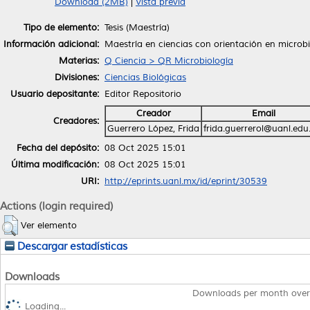
Download (2MB)
|
Vista previa
Tipo de elemento:
Tesis (Maestría)
Información adicional:
Maestría en ciencias con orientación en microb
Materias:
Q Ciencia > QR Microbiología
Divisiones:
Ciencias Biológicas
Usuario depositante:
Editor Repositorio
Creador
Email
Creadores:
Guerrero López, Frida
frida.guerrerol@uanl.ed
Fecha del depósito:
08 Oct 2025 15:01
Última modificación:
08 Oct 2025 15:01
URI:
http://eprints.uanl.mx/id/eprint/30539
Actions (login required)
Ver elemento
Descargar estadísticas
Downloads
Downloads per month over
Loading...