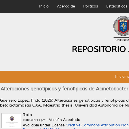
Inicio
Acerca de
Políticas
Estadísticas
REPOSITORIO
Iniciar 
Alteraciones genotípicas y fenotípicas de Acinetobacte
Guerrero López, Frida
(2025)
Alteraciones genotípicas y fenotípicas 
betalactamasas OXA.
Maestría thesis, Universidad Autónoma de N
Texto
- Versión Aceptada
1080287014.pdf
Available under License
Creative Commons Attribution Non