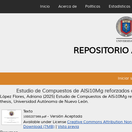
Inicio
Acerca de
Políticas
Estadísticas
REPOSITORIO
Iniciar 
Estudio de Compuestos de AlSi10Mg reforzados co
López Flores, Adriana
(2025)
Estudio de Compuestos de AlSi10Mg refo
thesis, Universidad Autónoma de Nuevo León.
Texto
- Versión Aceptada
1080287369.pdf
Available under License
Creative Commons Attribution Non
Download (7MB)
|
Vista previa