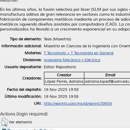
Resumen
En los últimos años, la fusión selectiva por láser (SLM por sus sigla
manufactura aditiva de gran relevancia en sectores como la industri
fabricación de componentes metálicos mediante un proceso de adición
metálicos siguiendo diseños asistidos por computadora (CAD). La c
personalizadas ha llevado a un crecimiento exponencial en su adopc
Tipo de elemento:
Tesis (Maestría)
Información adicional:
Maestría en Ciencias de la Ingeniería con Orie
Materias:
T Tecnología > T Tecnología en General
Divisiones:
Ingeniería Mecánica y Eléctrica
Usuario depositante:
Editor Repositorio
Creador
Email
Creadores:
López Flores, Adriana
adriana.lopezf@uanl.edu
Fecha del depósito:
19 Nov 2025 19:58
Última modificación:
19 Nov 2025 19:58
URI:
http://eprints.uanl.mx/id/eprint/30654
Actions (login required)
Ver elemento