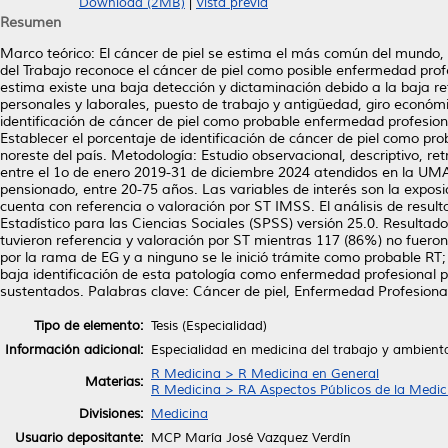
Download (2MB)
|
Vista previa
Resumen
Marco teórico: El cáncer de piel se estima el más común del mundo, en
del Trabajo reconoce el cáncer de piel como posible enfermedad profe
estima existe una baja detección y dictaminación debido a la baja refe
personales y laborales, puesto de trabajo y antigüedad, giro económi
identificación de cáncer de piel como probable enfermedad profesiona
Establecer el porcentaje de identificación de cáncer de piel como pr
noreste del país. Metodología: Estudio observacional, descriptivo, ret
entre el 1o de enero 2019-31 de diciembre 2024 atendidos en la UMA
pensionado, entre 20-75 años. Las variables de interés son la exposic
cuenta con referencia o valoración por ST IMSS. El análisis de result
Estadístico para las Ciencias Sociales (SPSS) versión 25.0. Resultado
tuvieron referencia y valoración por ST mientras 117 (86%) no fueron 
por la rama de EG y a ninguno se le inició trámite como probable RT;
baja identificación de esta patología como enfermedad profesional pe
sustentados. Palabras clave: Cáncer de piel, Enfermedad Profesiona
Tipo de elemento:
Tesis (Especialidad)
Información adicional:
Especialidad en medicina del trabajo y ambient
R Medicina > R Medicina en General
Materias:
R Medicina > RA Aspectos Públicos de la Medic
Divisiones:
Medicina
Usuario depositante:
MCP María José Vazquez Verdín