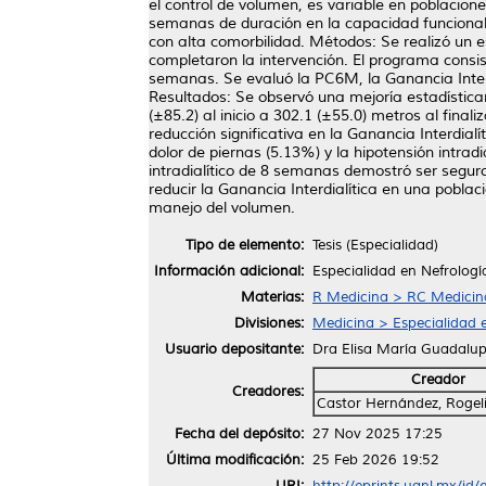
el control de volumen, es variable en poblaciones
semanas de duración en la capacidad funciona
con alta comorbilidad. Métodos: Se realizó un e
completaron la intervención. El programa consis
semanas. Se evaluó la PC6M, la Ganancia Interdi
Resultados: Se observó una mejoría estadística
(±85.2) al inicio a 302.1 (±55.0) metros al fina
reducción significativa en la Ganancia Interdial
dolor de piernas (5.13%) y la hipotensión intrad
intradialítico de 8 semanas demostró ser segur
reducir la Ganancia Interdialítica en una pobla
manejo del volumen.
Tipo de elemento:
Tesis (Especialidad)
Información adicional:
Especialidad en Nefrologí
Materias:
R Medicina > RC Medicina 
Divisiones:
Medicina > Especialidad 
Usuario depositante:
Dra Elisa María Guadalu
Creador
Creadores:
Castor Hernández, Rogel
Fecha del depósito:
27 Nov 2025 17:25
Última modificación:
25 Feb 2026 19:52
URI:
http://eprints.uanl.mx/id