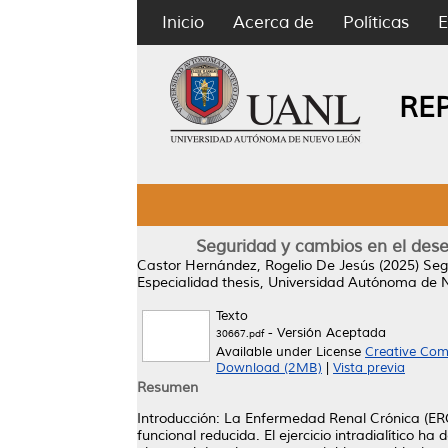
Inicio
Acerca de
Políticas
E
RE
Seguridad y cambios en el desem
Castor Hernández, Rogelio De Jesús
(2025)
Seg
Especialidad thesis, Universidad Autónoma de 
Texto
- Versión Aceptada
30667.pdf
Available under License
Creative Com
Download (2MB)
|
Vista previa
Resumen
Introducción: La Enfermedad Renal Crónica (ERC
funcional reducida. El ejercicio intradialítico 