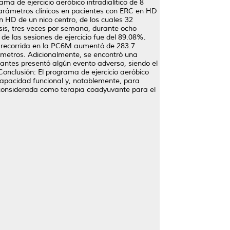
ama de ejercicio aeróbico intradialítico de 8
arámetros clínicos en pacientes con ERC en HD
n HD de un nico centro, de los cuales 32
lisis, tres veces por semana, durante ocho
de las sesiones de ejercicio fue del 89.08%.
io recorrida en la PC6M aumentó de 283.7
.4 metros. Adicionalmente, se encontró una
ipantes presentó algún evento adverso, siendo el
 Conclusión: El programa de ejercicio aeróbico
capacidad funcional y, notablemente, para
r considerada como terapia coadyuvante para el