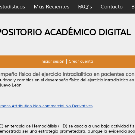
stadísticas
Más Recientes
FAQ's
Contacto
B
POSITORIO ACADÉMICO DIGITAL
Iniciar sesión
Crear cuenta
peño físico del ejercicio intradialítico en pacientes c
uridad y cambios en el desempeño físico del ejercicio intradialítico 
Nuevo León.
mons Attribution Non-commercial No Derivatives
.
) en terapia de Hemodiálisis (HD) se asocia a una baja actividad fís
ha demostrado ser una estrategia prometedora, aunque la evidencia sobr