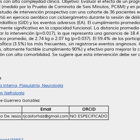
 con alta complejidad clínica. Objetivo: Evaluar el efecto de un progr
l (medida por la Prueba de Caminata de Seis Minutos, PC6M) y en p
studio de intervención prospectivo con una cohorte de 36 pacientes e
tió en ejercicio aeróbico con cicloergómetro durante la sesión de diá
alítica (GID) y los eventos adversos (EA). El cumplimiento promedio 
mente significativa en la capacidad funcional. La distancia promed
lizar la intervención (p=0.017), lo que representa una ganancia de 18
ítica promedio, de 2.74 kg a 2.07 kg (p=0.037). El 59.4% de los partic
ialÍtica (3.5%) los más frecuentes, sin registrarse eventos anginosos.
o, altamente factible (cumplimiento 90%) y efectivo para mejorar la 
ción con alta comorbilidad. Se sugiere que esta intervención debe se
a
Interna, Psiquiatría, Neurología
en Nefrología
pe Guerrero González
Email
ORCID
io De Jesús
rjcastorhdz@gmail.com
NO ESPECIFICADO
/eprint/30667