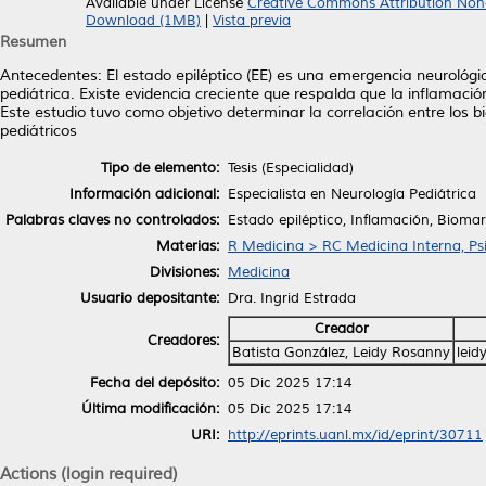
Available under License
Creative Commons Attribution Non
Download (1MB)
|
Vista previa
Resumen
Antecedentes: El estado epiléptico (EE) es una emergencia neurológi
pediátrica. Existe evidencia creciente que respalda que la inflamaci
Este estudio tuvo como objetivo determinar la correlación entre los b
pediátricos
Tipo de elemento:
Tesis (Especialidad)
Información adicional:
Especialista en Neurología Pediátrica
Palabras claves no controlados:
Estado epiléptico, Inflamación, Biomarc
Materias:
R Medicina > RC Medicina Interna, Psi
Divisiones:
Medicina
Usuario depositante:
Dra. Ingrid Estrada
Creador
Creadores:
Batista González, Leidy Rosanny
leid
Fecha del depósito:
05 Dic 2025 17:14
Última modificación:
05 Dic 2025 17:14
URI:
http://eprints.uanl.mx/id/eprint/30711
Actions (login required)