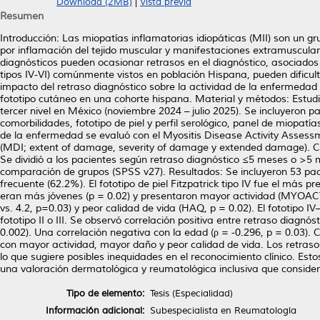
Download (2MB)
|
Vista previa
Resumen
Introducción: Las miopatías inflamatorias idiopáticas (MII) son un
por inflamación del tejido muscular y manifestaciones extramusculares.
diagnósticos pueden ocasionar retrasos en el diagnóstico, asociados 
tipos IV-VI) comúnmente vistos en población Hispana, pueden dificulta
impacto del retraso diagnóstico sobre la actividad de la enfermedad
fototipo cutáneo en una cohorte hispana. Material y métodos: Estudio
tercer nivel en México (noviembre 2024 – julio 2025). Se incluyeron 
comorbilidades, fototipo de piel y perfil serológico, panel de miop
de la enfermedad se evaluó con el Myositis Disease Activity Asse
(MDI; extent of damage, severity of damage y extended damage). Ca
Se dividió a los pacientes según retraso diagnóstico ≤5 meses o >5 
comparación de grupos (SPSS v27). Resultados: Se incluyeron 53 pa
frecuente (62.2%). El fototipo de piel Fitzpatrick tipo IV fue el más 
eran más jóvenes (p = 0.02) y presentaron mayor actividad (MYOACT:
vs. 4.2, p=0.03) y peor calidad de vida (HAQ, p = 0.02). El fototi
fototipo II o III. Se observó correlación positiva entre retraso diagn
0.002). Una correlación negativa con la edad (ρ = -0.296, p = 0.03).
con mayor actividad, mayor daño y peor calidad de vida. Los retraso
lo que sugiere posibles inequidades en el reconocimiento clínico. Es
una valoración dermatológica y reumatológica inclusiva que consider
Tipo de elemento:
Tesis (Especialidad)
Información adicional:
Subespecialista en Reumatología