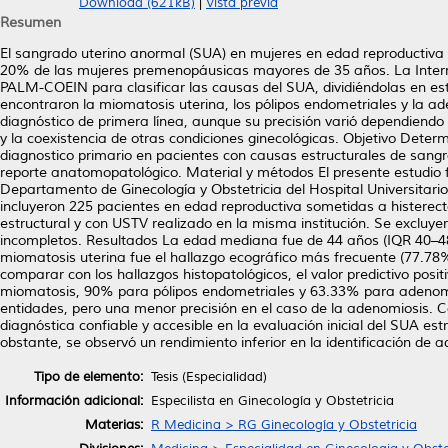
Download (621kB)
|
Vista previa
Resumen
El sangrado uterino anormal (SUA) en mujeres en edad reproductiva
20% de las mujeres premenopáusicas mayores de 35 años. La Internat
PALM-COEIN para clasificar las causas del SUA, dividiéndolas en est
encontraron la miomatosis uterina, los pólipos endometriales y la a
diagnóstico de primera línea, aunque su precisión varió dependiendo 
y la coexistencia de otras condiciones ginecológicas. Objetivo Deter
diagnostico primario en pacientes con causas estructurales de sangr
reporte anatomopatológico. Material y métodos El presente estudio fue
Departamento de Ginecología y Obstetricia del Hospital Universitar
incluyeron 225 pacientes en edad reproductiva sometidas a histerec
estructural y con USTV realizado en la misma institución. Se exclu
incompletos. Resultados La edad mediana fue de 44 años (IQR 40–48
miomatosis uterina fue el hallazgo ecográfico más frecuente (77.78%
comparar con los hallazgos histopatológicos, el valor predictivo posi
miomatosis, 90% para pólipos endometriales y 63.33% para adenomio
entidades, pero una menor precisión en el caso de la adenomiosis. 
diagnóstica confiable y accesible en la evaluación inicial del SUA e
obstante, se observó un rendimiento inferior en la identificación de 
Tipo de elemento:
Tesis (Especialidad)
Información adicional:
Especilista en Ginecología y Obstetricia
Materias:
R Medicina > RG Ginecología y Obstetricia