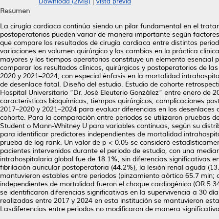
Download (2MB)
|
Vista previa
Resumen
La cirugía cardiaca continúa siendo un pilar fundamental en el tra
postoperatorios pueden variar de manera importante según factores cl
que compare los resultados de cirugía cardiaca entre distintos peri
variaciones en volumen quirúrgico y los cambios en la práctica clínic
mayores y los tiempos operatorios constituye un elemento esencial par
comparar los resultados clínicos, quirúrgicos y postoperatorios de la
2020 y 2021–2024, con especial énfasis en la mortalidad intrahospita
de desenlace fatal. Diseño del estudio. Estudio de cohorte retrospect
Hospital Universitario “Dr. José Eleuterio González” entre enero de 
características bioquímicas, tiempos quirúrgicos, complicaciones pos
2017–2020 y 2021–2024 para evaluar diferencias en los desenlaces clín
cohorte. Para la comparación entre periodos se utilizaron pruebas d
Student o Mann-Whitney U para variables continuas, según su distrib
para identificar predictores independientes de mortalidad intrahospi
prueba de log-rank. Un valor de p < 0.05 se consideró estadísticament
pacientes intervenidos durante el periodo de estudio, con una medi
intrahospitalaria global fue de 18.1%, sin diferencias significativas
fibrilación auricular postoperatoria (44.2%), la lesión renal aguda (
mantuvieron estables entre periodos (pinzamiento aórtico 65.7 min; ca
independientes de mortalidad fueron el choque cardiogénico (OR 5.34
se identificaron diferencias significativas en la supervivencia a 30 
realizadas entre 2017 y 2024 en esta institución se mantuvieron est
Lasdiferencias entre periodos no modificaron de manera significativ