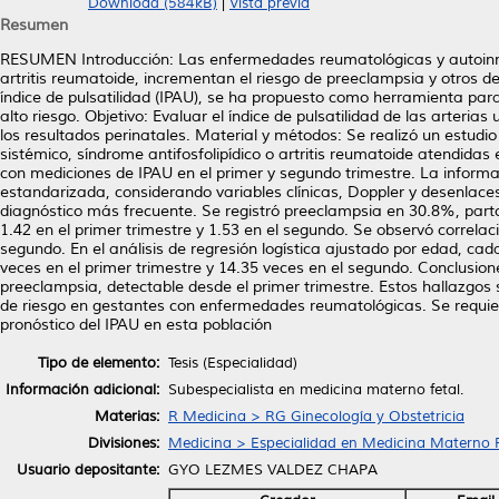
Download (584kB)
|
Vista previa
Resumen
RESUMEN Introducción: Las enfermedades reumatológicas y autoinmun
artritis reumatoide, incrementan el riesgo de preeclampsia y otros de
índice de pulsatilidad (IPAU), se ha propuesto como herramienta para 
alto riesgo. Objetivo: Evaluar el índice de pulsatilidad de las arteria
los resultados perinatales. Material y métodos: Se realizó un estudi
sistémico, síndrome antifosfolipídico o artritis reumatoide atendidas 
con mediciones de IPAU en el primer y segundo trimestre. La inform
estandarizada, considerando variables clínicas, Doppler y desenlace
diagnóstico más frecuente. Se registró preeclampsia en 30.8%, par
1.42 en el primer trimestre y 1.53 en el segundo. Se observó correla
segundo. En el análisis de regresión logística ajustado por edad, c
veces en el primer trimestre y 14.35 veces en el segundo. Conclusione
preeclampsia, detectable desde el primer trimestre. Estos hallazgos
de riesgo en gestantes con enfermedades reumatológicas. Se requier
pronóstico del IPAU en esta población
Tipo de elemento:
Tesis (Especialidad)
Información adicional:
Subespecialista en medicina materno fetal.
Materias:
R Medicina > RG Ginecología y Obstetricia
Divisiones:
Medicina > Especialidad en Medicina Materno F
Usuario depositante:
GYO LEZMES VALDEZ CHAPA