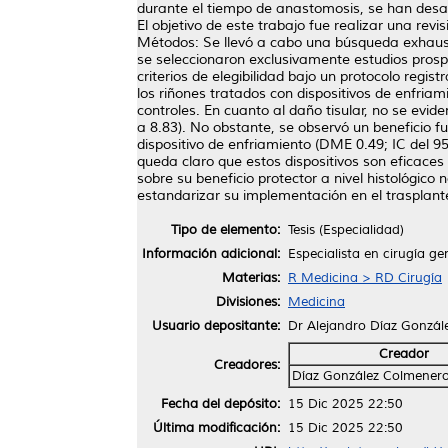
durante el tiempo de anastomosis, se han desa
El objetivo de este trabajo fue realizar una revi
Métodos: Se llevó a cabo una búsqueda exhaustiv
se seleccionaron exclusivamente estudios prospe
criterios de elegibilidad bajo un protocolo re
los riñones tratados con dispositivos de enfri
controles. En cuanto al daño tisular, no se evid
a 8.83). No obstante, se observó un beneficio fu
dispositivo de enfriamiento (DME 0.49; IC del 95
queda claro que estos dispositivos son eficaces 
sobre su beneficio protector a nivel histológico 
estandarizar su implementación en el trasplan
Tipo de elemento:
Tesis (Especialidad)
Información adicional:
Especialista en cirugía ge
Materias:
R Medicina > RD Cirugía
Divisiones:
Medicina
Usuario depositante:
Dr Alejandro Díaz Gonzál
Creador
Creadores:
Díaz González Colmenero
Fecha del depósito:
15 Dic 2025 22:50
Última modificación:
15 Dic 2025 22:50