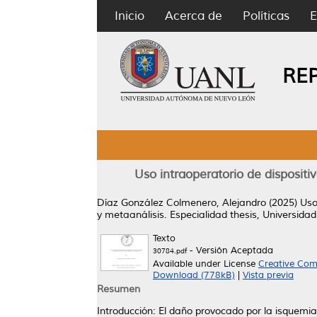
Inicio
Acerca de
Políticas
E
RE
Uso intraoperatorio de dispositi
Díaz González Colmenero, Alejandro
(2025)
Uso
y metaanálisis.
Especialidad thesis, Universid
Texto
- Versión Aceptada
30784.pdf
Available under License
Creative Com
Download (778kB)
|
Vista previa
Resumen
Introducción: El daño provocado por la isquemia 