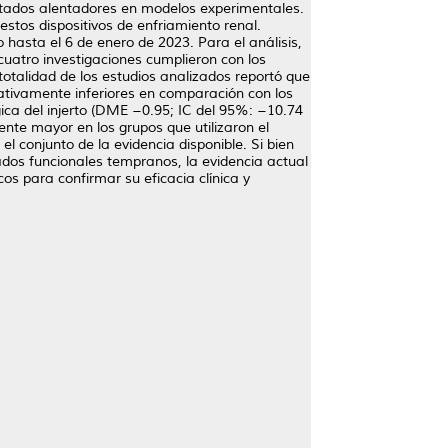
ltados alentadores en modelos experimentales.
 estos dispositivos de enfriamiento renal.
hasta el 6 de enero de 2023. Para el análisis,
cuatro investigaciones cumplieron con los
otalidad de los estudios analizados reportó que
cativamente inferiores en comparación con los
ógica del injerto (DME −0.95; IC del 95%: −10.74
ente mayor en los grupos que utilizaron el
l conjunto de la evidencia disponible. Si bien
tados funcionales tempranos, la evidencia actual
cos para confirmar su eficacia clínica y