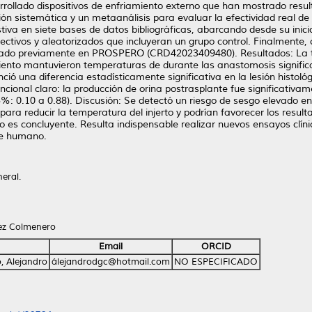
rrollado dispositivos de enfriamiento externo que han mostrado resu
sión sistemática y un metaanálisis para evaluar la efectividad real de
a en siete bases de datos bibliográficas, abarcando desde su inicio 
ctivos y aleatorizados que incluyeran un grupo control. Finalmente, 
gistrado previamente en PROSPERO (CRD42023409480). Resultados: La t
amiento mantuvieron temperaturas de durante las anastomosis signifi
enció una diferencia estadísticamente significativa en la lesión histol
ncional claro: la producción de orina postrasplante fue significativam
%: 0.10 a 0.88). Discusión: Se detectó un riesgo de sesgo elevado en e
para reducir la temperatura del injerto y podrían favorecer los resul
no es concluyente. Resulta indispensable realizar nuevos ensayos clíni
te humano.
neral.
ez Colmenero
Email
ORCID
, Alejandro
álejandrodgc@hotmail.com
NO ESPECIFICADO