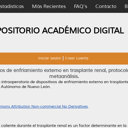
stadísticas
Más Recientes
FAQ's
Contacto
B
POSITORIO ACADÉMICO DIGITAL
Iniciar sesión
Crear cuenta
vos de enfriamiento externo en trasplante renal, protocol
metaanálisis.
 intraoperatorio de dispositivos de enfriamiento externo en trasplant
ad Autónoma de Nuevo León.
mons Attribution Non-commercial No Derivatives
.
caliente durante el trasplante renal es un factor determinante en la 