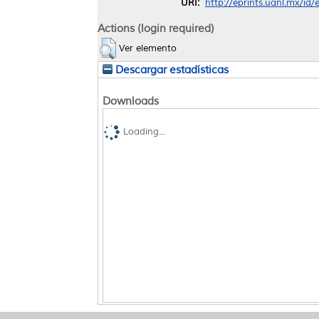
URI:
http://eprints.uanl.mx/id
Actions (login required)
Ver elemento
Descargar estadísticas
Downloads
Loading...