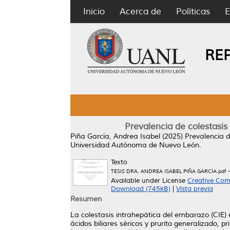
Inicio
Acerca de
Políticas
E
RE
Prevalencia de colestasis 
Piña García, Andrea Isabel
(2025)
Prevalencia d
Universidad Autónoma de Nuevo León.
Texto
-
TESIS DRA. ANDREA ISABEL PIÑA GARCÍA.pdf
Available under License
Creative Com
Download (745kB)
|
Vista previa
Resumen
La colestasis intrahepática del embarazo (CIE) e
ácidos biliares séricos y prurito generalizado,