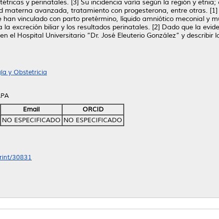
tétricas y perinatales. [3] Su incidencia varía según la región y etni
materna avanzada, tratamiento con progesterona, entre otras. [1] El 
se han vinculado con parto pretérmino, líquido amniótico meconial y mu
 la excreción biliar y los resultados perinatales. [2] Dado que la evi
 el Hospital Universitario “Dr. José Eleuterio González” y describir la
.
a y Obstetricia
APA
Email
ORCID
NO ESPECIFICADO
NO ESPECIFICADO
print/30831