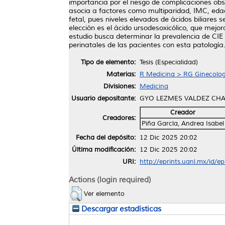
importancia por el riesgo de complicaciones obs
asocia a factores como multiparidad, IMC, edad 
fetal, pues niveles elevados de ácidos biliares 
elección es el ácido ursodesoxicólico, que mejora
estudio busca determinar la prevalencia de CIE en
perinatales de las pacientes con esta patología
Tipo de elemento:
Tesis (Especialidad)
Materias:
R Medicina > RG Ginecologí
Divisiones:
Medicina
Usuario depositante:
GYO LEZMES VALDEZ CH
Creador
Creadores:
Piña García, Andrea Isabel
Fecha del depósito:
12 Dic 2025 20:02
Última modificación:
12 Dic 2025 20:02
URI:
http://eprints.uanl.mx/id/e
Actions (login required)
Ver elemento
Descargar estadísticas