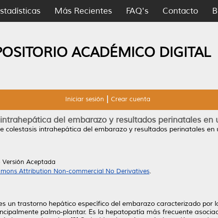
stadísticas
Más Recientes
FAQ's
Contacto
B
POSITORIO ACADÉMICO DIGITAL
Iniciar sesión
Crear cuenta
intrahepática del embarazo y resultados perinatales en u
e colestasis intrahepática del embarazo y resultados perinatales en un
 Versión Aceptada
mons Attribution Non-commercial No Derivatives
.
s un trastorno hepático específico del embarazo caracterizado por la a
 principalmente palmo-plantar. Es la hepatopatía más frecuente asoci