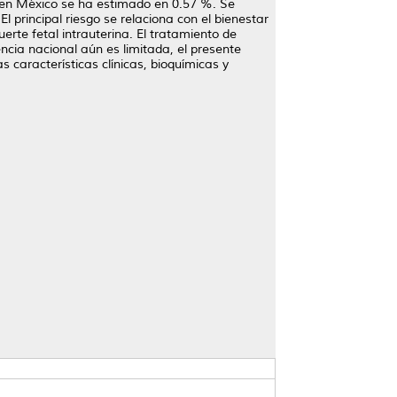
a; en México se ha estimado en 0.57 %. Se
principal riesgo se relaciona con el bienestar
erte fetal intrauterina. El tratamiento de
dencia nacional aún es limitada, el presente
s características clínicas, bioquímicas y