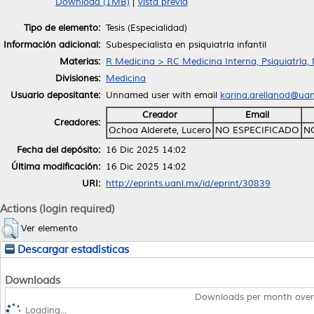
Download (1MB)
|
Vista previa
Tipo de elemento:
Tesis (Especialidad)
Información adicional:
Subespecialista en psiquiatría infantil
Materias:
R Medicina > RC Medicina Interna, Psiquiatría,
Divisiones:
Medicina
Usuario depositante:
Unnamed user with email
karina.arellanod@ua
Creador
Email
Creadores:
Ochoa Alderete, Lucero
NO ESPECIFICADO
N
Fecha del depósito:
16 Dic 2025 14:02
Última modificación:
16 Dic 2025 14:02
URI:
http://eprints.uanl.mx/id/eprint/30839
Actions (login required)
Ver elemento
Descargar estadísticas
Downloads
Downloads per month over
Loading...