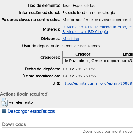
Tipo de elemento:
Tesis (Especialidad)
Información adicional:
Especialidad en neurocirugía.
Palabras claves no controlados:
Malformación arteriovenosa cerebral,
R Medicina > RC Medicina Interna, Psi
Materias:
R Medicina > RD Cirugía
Divisiones:
Medicina
Usuario depositante:
Omar de Paz Jaimes
Creador
Email
Creadores:
de Paz Jaimes, Omar
o.depazneuro@
Fecha del depósito:
18 Dic 2025 21:52
Última modificación:
18 Dic 2025 21:52
URI:
http://eprints.uanl.mx/id/eprint/30889
Actions (login required)
Ver elemento
Descargar estadísticas
Downloads
Downloads per month over