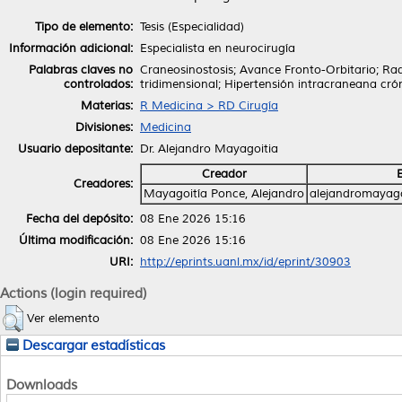
Tipo de elemento:
Tesis (Especialidad)
Información adicional:
Especialista en neurocirugía
Palabras claves no
Craneosinostosis; Avance Fronto-Orbitario; R
controlados:
tridimensional; Hipertensión intracraneana cró
Materias:
R Medicina > RD Cirugía
Divisiones:
Medicina
Usuario depositante:
Dr. Alejandro Mayagoitia
Creador
Creadores:
Mayagoitía Ponce, Alejandro
alejandromayag
Fecha del depósito:
08 Ene 2026 15:16
Última modificación:
08 Ene 2026 15:16
URI:
http://eprints.uanl.mx/id/eprint/30903
Actions (login required)
Ver elemento
Descargar estadísticas
Downloads