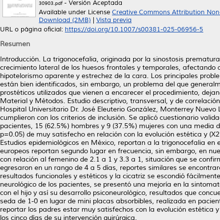
- Versión Aceptada
30903.pdf
Available under License
Creative Commons Attribution Non
Download (2MB)
|
Vista previa
URL o página oficial:
https://doi.org/10.1007/s00381-025-06956-5
Resumen
Introducción. La trigonocefalia, originada por la sinostosis prematu
crecimiento lateral de los huesos frontales y temporales, afectando a
hipotelorismo aparente y estrechez de la cara. Los principales prob
están bien identificados, sin embargo, un problema del que generalme
prostéticos utilizados que vienen a encarecer el procedimiento, dejan
Material y Métodos. Estudio descriptivo, transversal, y de correlació
Hospital Universitario Dr. José Eleuterio González, Monterrey Nuevo 
cumplieron con los criterios de inclusión. Se aplicó cuestionario valid
pacientes, 15 (62.5%) hombres y 9 (37.5%) mujeres con una media d
p=0.05) de muy satisfecho en relación con la evolución estética y (X
Estudios epidemiológicos en México, reportan a la trigonocefalia en 
europeos reportan segundo lugar en frecuencia, sin embargo, en nue
con relación al femenino de 2.1 a 1 y 3.3 a 1, situación que se conf
egresaron en un rango de 4 a 5 días, reportes similares se encontrar
resultados funcionales y estéticos y la cicatriz se escondió fácilment
neurológico de los pacientes, se presentó una mejoría en la sintomatol
con el hijo y así su desarrollo psiconeurológico, resultados que con
seda de 1-0 en lugar de mini placas absorbibles, realizada en pacie
reportar los padres estar muy satisfechos con la evolución estética y
los cinco días de su intervención quirúrgica.