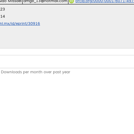
Aldo Missael
amgb_13@hotmail.com
orcid.org/0000-0001-6071-497
:23
:14
anl.mx/id/eprint/30916
Downloads per month over past year