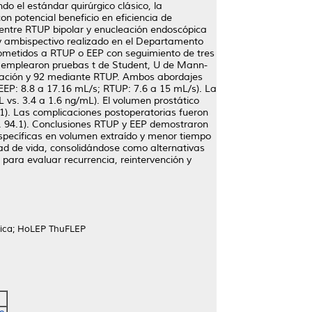
do el estándar quirúrgico clásico, la
n potencial beneficio en eficiencia de
a entre RTUP bipolar y enucleación endoscópica
 y ambispectivo realizado en el Departamento
 sometidos a RTUP o EEP con seguimiento de tres
Se emplearon pruebas t de Student, U de Mann-
cleación y 92 mediante RTUP. Ambos abordajes
(EEP: 8.8 a 17.16 mL/s; RTUP: 7.6 a 15 mL/s). La
 vs. 3.4 a 1.6 ng/mL). El volumen prostático
001). Las complicaciones postoperatorias fueron
s. 94.1). Conclusiones RTUP y EEP demostraron
específicas en volumen extraído y menor tiempo
d de vida, consolidándose como alternativas
para evaluar recurrencia, reintervención y
atica; HoLEP ThuFLEP