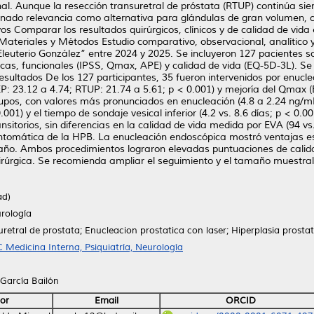
onal. Aunque la resección transuretral de próstata (RTUP) continúa sien
nado relevancia como alternativa para glándulas de gran volumen, co
vos Comparar los resultados quirúrgicos, clínicos y de calidad de vid
 Materiales y Métodos Estudio comparativo, observacional, analítico
é Eleuterio González” entre 2024 y 2025. Se incluyeron 127 pacientes
rgicas, funcionales (IPSS, Qmax, APE) y calidad de vida (EQ-5D-3L). 
 Resultados De los 127 participantes, 35 fueron intervenidos por enu
EEP: 23.12 a 4.74; RTUP: 21.74 a 5.61; p < 0.001) y mejoría del Qmax 
upos, con valores más pronunciados en enucleación (4.8 a 2.24 ng/mL
.001) y el tiempo de sondaje vesical inferior (4.2 vs. 8.6 días; p < 0.
sitorios, sin diferencias en la calidad de vida medida por EVA (94 v
 sintomática de la HPB. La enucleación endoscópica mostró ventajas 
año. Ambos procedimientos lograron elevadas puntuaciones de calida
irúrgica. Se recomienda ampliar el seguimiento y el tamaño muestral 
ad)
urología
retral de prostata; Enucleacion prostatica con laser; Hiperplasia prost
 Medicina Interna, Psiquiatría, Neurología
 García Bailón
or
Email
ORCID