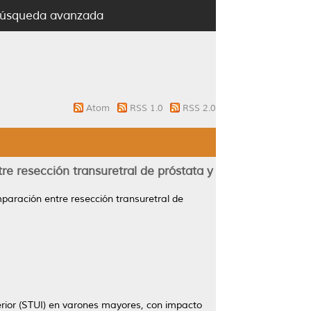
úsqueda avanzada
Atom
RSS 1.0
RSS 2.0
re resección transuretral de próstata y
mparación entre resección transuretral de
ferior (STUI) en varones mayores, con impacto