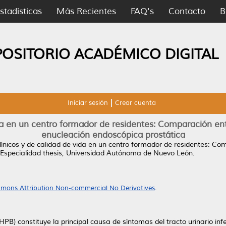
stadísticas
Más Recientes
FAQ's
Contacto
B
POSITORIO ACADÉMICO DIGITAL
Iniciar sesión
Crear cuenta
da en un centro formador de residentes: Comparación ent
enucleación endoscópica prostática
línicos y de calidad de vida en un centro formador de residentes: Co
Especialidad thesis, Universidad Autónoma de Nuevo León.
mons Attribution Non-commercial No Derivatives
.
(HPB) constituye la principal causa de síntomas del tracto urinario in