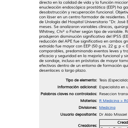
directo en la calidad de vida y la función micci
enucleación endoscópica prostática (EEP) ha ga
desobstrucción y recuperación funcional. Objeti
con láser en un centro formador de residentes.
de Urología del Hospital Universitario “Dr. Jos
meses. Se analizaron variables clínicas, quirú
Whitney, Chi² o Fisher según tipo de variable.
produjeron disminución significativa del IPSS (
reducción del APE fue significativa en ambos gr
extraído fue mayor con EEP (50 g vs. 22 g; p < 0
comparables, predominando eventos leves y tran
eficacia y seguridad en la mejoría funcional y
de sondaje, incluso en próstatas de mayor tam
efectivas dentro de un entorno de formación qu
desenlaces a largo plazo.
Tipo de elemento:
Tesis (Especialid
Información adicional:
Especialista en 
Palabras claves no controlados:
Reseccion transu
Materias:
R Medicina > RC
Divisiones:
Medicina
Usuario depositante:
Dr Aldo Missael
Cread
Creadores: