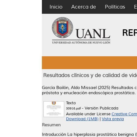
Inicio
Acerca de
Políticas
E
RE
Resultados clínicos y de calidad de vi
García Bailón, Aldo Missael
(2025)
Resultados c
próstata y enucleación endoscópica prostática.
Texto
- Versión Publicada
30916.pdf
Available under License
Creative Com
Download (1MB)
|
Vista previa
Resumen
Introducción La hiperplasia prostática benigna 