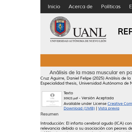
Inicio
Acerca de
Políticas
E
RE
Análisis de la masa muscular en pa
Cruz Aguirre, Daniel Felipe
(2025)
Análisis de l
Especialidad thesis, Universidad Autónoma de 
Texto
- Versión Aceptada
30928.pdf
Available under License
Creative Com
Download (1MB)
|
Vista previa
Resumen
Introducción: El infarto cerebral agudo (ICA) c
relevancia debido a su asociación con peores d