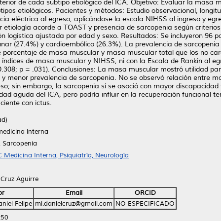
erior de cada subtipo etiológico del ICA. Objetivo: Evaluar la masa 
btipos etiológicos. Pacientes y métodos: Estudio observacional, longit
 eléctrica al egreso, aplicándose la escala NIHSS al ingreso y egre
 por etiología acorde a TOAST y presencia de sarcopenia según criter
ón logística ajustada por edad y sexo. Resultados: Se incluyeron 96 
unar (27.4%) y cardioembólico (26.3%). La prevalencia de sarcopenia
 porcentaje de masa muscular y masa muscular total que los no cardi
os índices de masa muscular y NIHSS, ni con la Escala de Rankin al e
.308; p = .031). Conclusiones: La masa muscular mostró utilidad para
 y menor prevalencia de sarcopenia. No se observó relación entre m
reso; sin embargo, la sarcopenia sí se asoció con mayor discapacidad 
dad aguda del ICA, pero podría influir en la recuperación funcional
ciente con ictus.
ad)
medicina interna
, Sarcopenia
 Medicina Interna, Psiquiatría, Neurología
e Cruz Aguirre
or
Email
ORCID
niel Felipe
mi.danielcruz@gmail.com
NO ESPECIFICADO
:50