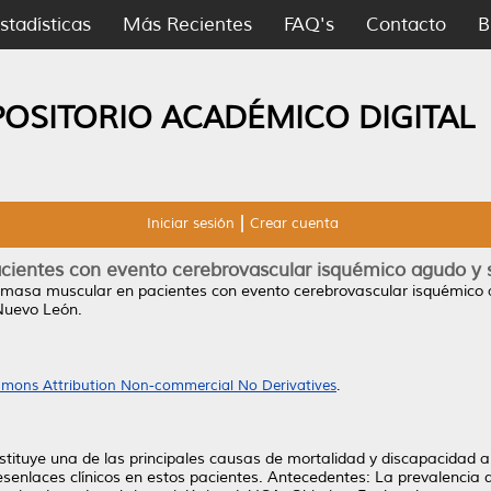
stadísticas
Más Recientes
FAQ's
Contacto
B
POSITORIO ACADÉMICO DIGITAL
Iniciar sesión
Crear cuenta
cientes con evento cerebrovascular isquémico agudo y su
a masa muscular en pacientes con evento cerebrovascular isquémico ag
Nuevo León.
mons Attribution Non-commercial No Derivatives
.
onstituye una de las principales causas de mortalidad y discapacidad 
esenlaces clínicos en estos pacientes. Antecedentes: La prevalencia