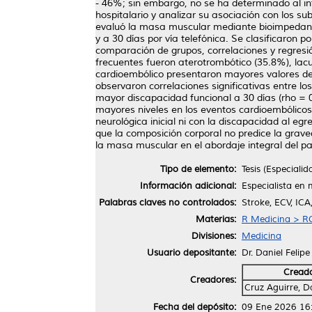
- 46%; sin embargo, no se ha determinado al int
hospitalario y analizar su asociación con los su
evaluó la masa muscular mediante bioimpedancia
y a 30 días por vía telefónica. Se clasificaron
comparación de grupos, correlaciones y regresi
frecuentes fueron aterotrombótico (35.8%), lac
cardioembólico presentaron mayores valores de
observaron correlaciones significativas entre l
mayor discapacidad funcional a 30 días (rho = 0
mayores niveles en los eventos cardioembólicos
neurológica inicial ni con la discapacidad al eg
que la composición corporal no predice la grave
la masa muscular en el abordaje integral del pa
Tipo de elemento:
Tesis (Especialid
Información adicional:
Especialista en 
Palabras claves no controlados:
Stroke, ECV, ICA
Materias:
R Medicina > RC
Divisiones:
Medicina
Usuario depositante:
Dr. Daniel Felip
Cread
Creadores:
Cruz Aguirre, Da
Fecha del depósito:
09 Ene 2026 16