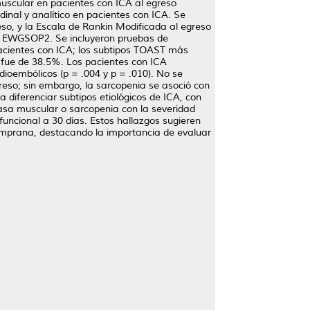
muscular en pacientes con ICA al egreso
udinal y analítico en pacientes con ICA. Se
so, y la Escala de Rankin Modificada al egreso
ios EWGSOP2. Se incluyeron pruebas de
pacientes con ICA; los subtipos TOAST más
 fue de 38.5%. Los pacientes con ICA
oembólicos (p = .004 y p = .010). No se
greso; sin embargo, la sarcopenia se asoció con
 diferenciar subtipos etiológicos de ICA, con
asa muscular o sarcopenia con la severidad
funcional a 30 días. Estos hallazgos sugieren
 temprana, destacando la importancia de evaluar