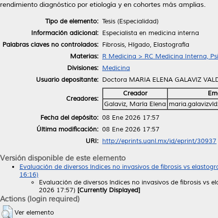
rendimiento diagnóstico por etiología y en cohortes más amplias.
Tipo de elemento:
Tesis (Especialidad)
Información adicional:
Especialista en medicina interna
Palabras claves no controlados:
Fibrosis, Hígado, Elastografía
Materias:
R Medicina > RC Medicina Interna, Psi
Divisiones:
Medicina
Usuario depositante:
Doctora MARIA ELENA GALAVIZ VAL
Creador
Ema
Creadores:
Galaviz, María Elena
maria.galavizvl
Fecha del depósito:
08 Ene 2026 17:57
Última modificación:
08 Ene 2026 17:57
URI:
http://eprints.uanl.mx/id/eprint/30937
Versión disponible de este elemento
Evaluación de diversos índices no invasivos de fibrosis vs elast
16:16)
Evaluación de diversos índices no invasivos de fibrosis vs
2026 17:57)
[Currently Displayed]
Actions (login required)
Ver elemento