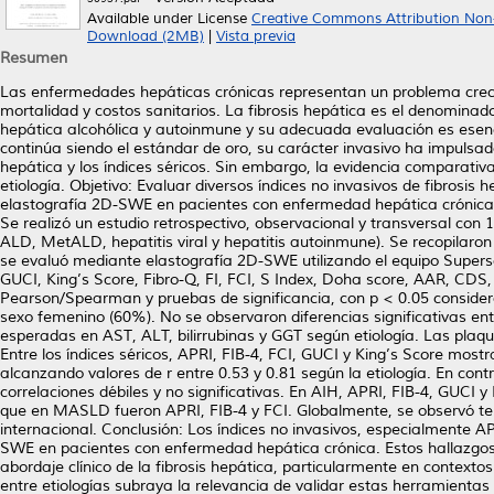
Available under License
Creative Commons Attribution Non
Download (2MB)
|
Vista previa
Resumen
Las enfermedades hepáticas crónicas representan un problema crecien
mortalidad y costos sanitarios. La fibrosis hepática es el denomina
hepática alcohólica y autoinmune y su adecuada evaluación es esenci
continúa siendo el estándar de oro, su carácter invasivo ha impulsad
hepática y los índices séricos. Sin embargo, la evidencia comparati
etiología. Objetivo: Evaluar diversos índices no invasivos de fibrosi
elastografía 2D-SWE en pacientes con enfermedad hepática crónica
Se realizó un estudio retrospectivo, observacional y transversal co
ALD, MetALD, hepatitis viral y hepatitis autoinmune). Se recopilaro
se evaluó mediante elastografía 2D-SWE utilizando el equipo Superson
GUCI, King’s Score, Fibro-Q, FI, FCI, S Index, Doha score, AAR, CDS, 
Pearson/Spearman y pruebas de significancia, con p < 0.05 conside
sexo femenino (60%). No se observaron diferencias significativas en
esperadas en AST, ALT, bilirrubinas y GGT según etiología. Las pl
Entre los índices séricos, APRI, FIB-4, FCI, GUCI y King’s Score most
alcanzando valores de r entre 0.53 y 0.81 según la etiología. En con
correlaciones débiles y no significativas. En AIH, APRI, FIB-4, GUCI y
que en MASLD fueron APRI, FIB-4 y FCI. Globalmente, se observó ten
internacional. Conclusión: Los índices no invasivos, especialmente A
SWE en pacientes con enfermedad hepática crónica. Estos hallazgos
abordaje clínico de la fibrosis hepática, particularmente en contexto
entre etiologías subraya la relevancia de validar estas herramientas