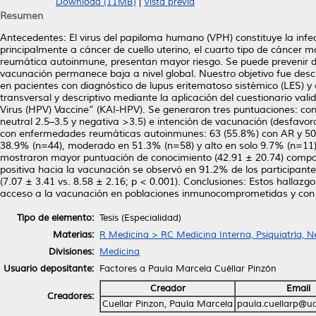
Download (11MB)
|
Vista previa
Resumen
Antecedentes: El virus del papiloma humano (VPH) constituye la infe
principalmente a cáncer de cuello uterino, el cuarto tipo de cáncer
reumática autoinmune, presentan mayor riesgo. Se puede prevenir d
vacunación permanece baja a nivel global. Nuestro objetivo fue descr
en pacientes con diagnóstico de lupus eritematoso sistémico (LES) y 
transversal y descriptivo mediante la aplicación del cuestionario v
Virus (HPV) Vaccine” (KAI-HPV). Se generaron tres puntuaciones: co
neutral 2.5–3.5 y negativa >3.5) e intención de vacunación (desfavo
con enfermedades reumáticas autoinmunes: 63 (55.8%) con AR y 50 (
38.9% (n=44), moderado en 51.3% (n=58) y alto en solo 9.7% (n=11)
mostraron mayor puntuación de conocimiento (42.91 ± 20.74) compara
positiva hacia la vacunación se observó en 91.2% de los participan
(7.07 ± 3.41 vs. 8.58 ± 2.16; p < 0.001). Conclusiones: Estos hallazg
acceso a la vacunación en poblaciones inmunocomprometidas y con r
Tipo de elemento:
Tesis (Especialidad)
Materias:
R Medicina > RC Medicina Interna, Psiquiatría, N
Divisiones:
Medicina
Usuario depositante:
Factores a Paula Marcela Cuéllar Pinzón
Creador
Email
Creadores:
Cuellar Pinzon, Paula Marcela
paula.cuellarp@u