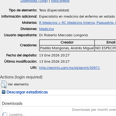
Download (1MB)
|
Vista previa
Tipo de elemento:
Tesis (Especialidad)
Información adicional:
Especialista en medicina del enfermo en estado 
Materias:
R Medicina > RC Medicina Interna, Psiquiatría,
Divisiones:
Medicina
Usuario depositante:
Dr Roberto Mercado Longoria
Creador
Email
Creadores:
Padilla Mangones, Andrés Miguel
NO ESPECIF
Fecha del depósito:
13 Ene 2026 20:27
Última modificación:
13 Ene 2026 20:27
URI:
http://eprints.uanl.mx/id/eprint/30971
Actions (login required)
Ver elemento
Descargar estadísticas
Downloads
Downloads per month over
Loading...