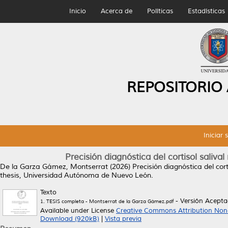
Inicio
Acerca de
Políticas
Estadísticas
REPOSITORIO
Iniciar 
Precisión diagnóstica del cortisol saliv
De la Garza Gámez, Montserrat
(2026)
Precisión diagnóstica del cor
thesis, Universidad Autónoma de Nuevo León.
Texto
- Versión Acept
1. TESIS completa - Montserrat de la Garza Gámez.pdf
Available under License
Creative Commons Attribution Non
Download (920kB)
|
Vista previa