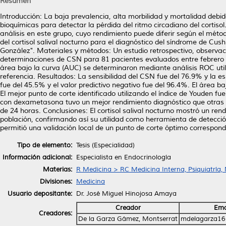
Resumen
Introducción: La baja prevalencia, alta morbilidad y mortalidad deb
bioquímicas para detectar la pérdida del ritmo circadiano del cortiso
análisis en este grupo, cuyo rendimiento puede diferir según el métod
del cortisol salival nocturno para el diagnóstico del síndrome de Cush
González". Materiales y métodos: Un estudio retrospectivo, observac
determinaciones de CSN para 81 pacientes evaluados entre febrero de
área bajo la curva (AUC) se determinaron mediante análisis ROC util
referencia. Resultados: La sensibilidad del CSN fue del 76.9% y la esp
fue del 45.5% y el valor predictivo negativo fue del 96.4%. El área ba
El mejor punto de corte identificado utilizando el índice de Youden 
con dexametasona tuvo un mejor rendimiento diagnóstico que otras pr
de 24 horas. Conclusiones: El cortisol salival nocturno mostró un rend
población, confirmando así su utilidad como herramienta de detecci
permitió una validación local de un punto de corte óptimo correspond
Tipo de elemento:
Tesis (Especialidad)
Información adicional:
Especialista en Endocrinología
Materias:
R Medicina > RC Medicina Interna, Psiquiatría,
Divisiones:
Medicina
Usuario depositante:
Dr. José Miguel Hinojosa Amaya
Creador
Ema
Creadores:
De la Garza Gámez, Montserrat
mdelagarza16