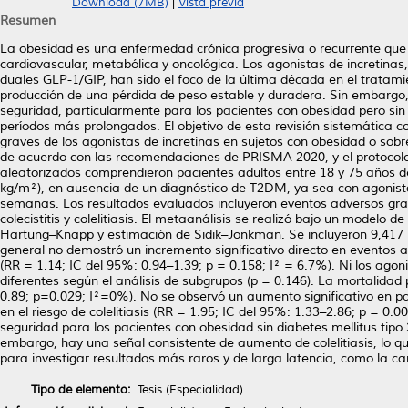
Download (7MB)
|
Vista previa
Resumen
La obesidad es una enfermedad crónica progresiva o recurrente que
cardiovascular, metabólica y oncológica. Los agonistas de incretinas
duales GLP-1/GIP, han sido el foco de la última década en el tratam
producción de una pérdida de peso estable y duradera. Sin embargo,
seguridad, particularmente para los pacientes con obesidad pero sin 
períodos más prolongados. El objetivo de esta revisión sistemática c
graves de los agonistas de incretinas en sujetos con obesidad o sob
de acuerdo con las recomendaciones de PRISMA 2020, y el protocolo
aleatorizados comprendieron pacientes adultos entre 18 y 75 años
kg/m²), en ausencia de un diagnóstico de T2DM, ya sea con agonista
semanas. Los resultados evaluados incluyeron eventos adversos grav
colecistitis y colelitiasis. El metaanálisis se realizó bajo un model
Hartung–Knapp y estimación de Sidik–Jonkman. Se incluyeron 9,417 reg
general no demostró un incremento significativo directo en eventos 
(RR = 1.14; IC del 95%: 0.94–1.39; p = 0.158; I² = 6.7%). Ni los ago
diferentes según el análisis de subgrupos (p = 0.146). La mortalidad
0.89; p=0.029; I²=0%). No se observó un aumento significativo en p
en el riesgo de colelitiasis (RR = 1.95; IC del 95%: 1.33–2.86; p = 0.0
seguridad para los pacientes con obesidad sin diabetes mellitus tipo
embargo, hay una señal consistente de aumento de colelitiasis, lo que
para investigar resultados más raros y de larga latencia, como la ca
Tipo de elemento:
Tesis (Especialidad)