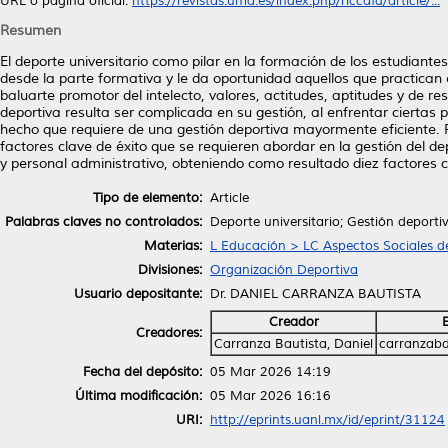
URL o página oficial:
https://revistas.uma.es/index.php/riccafd/article/...
Resumen
El deporte universitario como pilar en la formación de los estudiantes
desde la parte formativa y le da oportunidad aquellos que practican 
baluarte promotor del intelecto, valores, actitudes, aptitudes y de r
deportiva resulta ser complicada en su gestión, al enfrentar ciertas 
hecho que requiere de una gestión deportiva mayormente eficiente. P
factores clave de éxito que se requieren abordar en la gestión del dep
y personal administrativo, obteniendo como resultado diez factores c
Tipo de elemento:
Article
Palabras claves no controlados:
Deporte universitario; Gestión deporti
Materias:
L Educación > LC Aspectos Sociales d
Divisiones:
Organización Deportiva
Usuario depositante:
Dr. DANIEL CARRANZA BAUTISTA
Creador
Creadores:
Carranza Bautista, Daniel
carranzab
Fecha del depósito:
05 Mar 2026 14:19
Última modificación:
05 Mar 2026 16:16
URI:
http://eprints.uanl.mx/id/eprint/31124