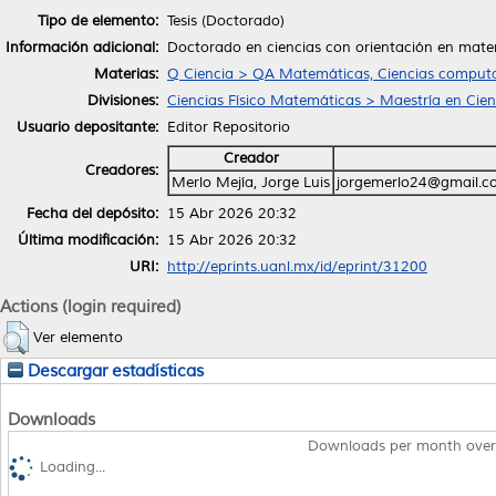
Tipo de elemento:
Tesis (Doctorado)
Información adicional:
Doctorado en ciencias con orientación en mat
Materias:
Q Ciencia > QA Matemáticas, Ciencias computa
Divisiones:
Ciencias Físico Matemáticas > Maestría en Cie
Usuario depositante:
Editor Repositorio
Creador
Creadores:
Merlo Mejía, Jorge Luis
jorgemerlo24@gmail.co
Fecha del depósito:
15 Abr 2026 20:32
Última modificación:
15 Abr 2026 20:32
URI:
http://eprints.uanl.mx/id/eprint/31200
Actions (login required)
Ver elemento
Descargar estadísticas
Downloads
Downloads per month over
Loading...