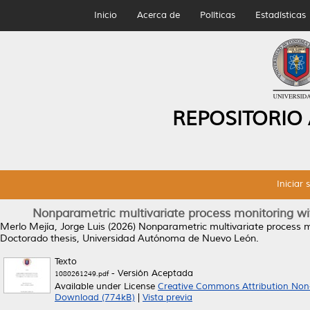
Inicio
Acerca de
Políticas
Estadísticas
REPOSITORIO
Iniciar 
Nonparametric multivariate process monitoring wi
Merlo Mejía, Jorge Luis
(2026)
Nonparametric multivariate process mo
Doctorado thesis, Universidad Autónoma de Nuevo León.
Texto
- Versión Aceptada
1080261249.pdf
Available under License
Creative Commons Attribution Non
Download (774kB)
|
Vista previa