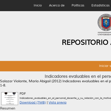
Inicio
Acerca de
Políticas
Estadísticas
REPOSITORIO
Iniciar 
Indicadores evaluables en el pers
Salazar Violante, María Abigail
(2012)
Indicadores evaluables en el p
1-8.
PDF
Indicadores_evaluables_en_el_personal_docente_y_su_relación_con_la_motiva
Download (7MB)
|
Vista previa
Resumen