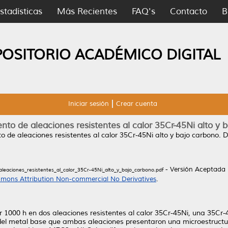
stadísticas
Más Recientes
FAQ's
Contacto
B
POSITORIO ACADÉMICO DIGITAL
Iniciar sesión
Crear cuenta
nto de aleaciones resistentes al calor 35Cr-45Ni alto y 
o de aleaciones resistentes al calor 35Cr-45Ni alto y bajo carbono.
D
- Versión Aceptada
aleaciones_resistentes_al_calor_35Cr-45Ni_alto_y_bajo_carbono.pdf
mons Attribution Non-commercial No Derivatives
.
por 1000 h en dos aleaciones resistentes al calor 35Cr-45Ni, una 35C
del metal base que ambas aleaciones presentaron una microestructu