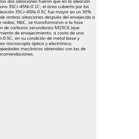
 las dos aleaciones fueron que en la aleación
no 35Cr-45Ni-0.1C; el área cubierta por los
a aleación 35Cr-45Ni-0.5C fue mayor en un 30%
n de ambas aleaciones después del envejecido a
 niobio, NbC, se transformaron a la fase
ción de carburos secundarios M23C6 (que
amiento de envejecimiento, a costa de una
i-0.5C, en su condición de metal base y
or microscopía óptica y electrónica;
ropiedades mecánicas obtenidas con las de
 recomendaciones.