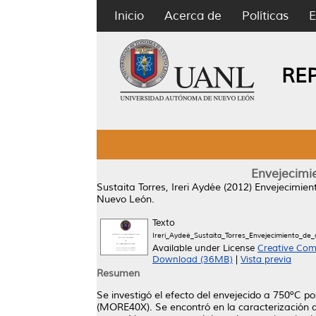
Inicio
Acerca de
Políticas
E
RE
Envejecimie
Sustaita Torres, Ireri Aydée
(2012)
Envejecimient
Nuevo León.
Texto
Ireri_Aydeé_Sustaita_Torres_Envejecimiento_de_
Available under License
Creative Com
Download (36MB)
|
Vista previa
Resumen
Se investigó el efecto del envejecido a 750ºC 
(MORE40X). Se encontró en la caracterización 