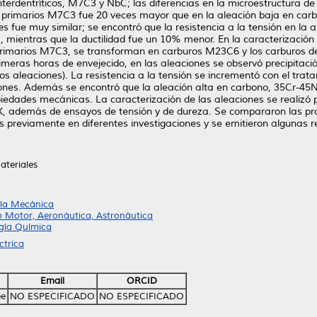
nterdentríticos, M7C3 y NbC; las diferencias en la microestructura de
 primarios M7C3 fue 20 veces mayor que en la aleación baja en carbo
es fue muy similar; se encontró que la resistencia a la tensión en l
C, mientras que la ductilidad fue un 10% menor. En la caracterizació
primarios M7C3, se transforman en carburos M23C6 y los carburos de
imeras horas de envejecido, en las aleaciones se observó precipita
s aleaciones). La resistencia a la tensión se incrementó con el trat
ones. Además se encontró que la aleación alta en carbono, 35Cr-45N
edades mecánicas. La caracterización de las aleaciones se realizó p
s X, además de ensayos de tensión y de dureza. Se compararon las p
das previamente en diferentes investigaciones y se emitieron algunas
ateriales
ría Mecánica
o Motor, Aeronáutica, Astronáutica
ogía Química
ctrica
Email
ORCID
ée
NO ESPECIFICADO
NO ESPECIFICADO