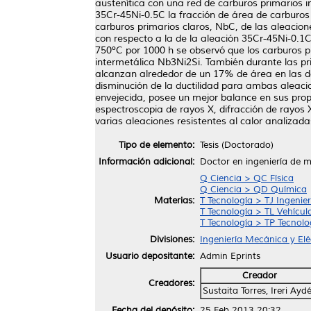
austenítica con una red de carburos primarios i
35Cr-45Ni-0.5C la fracción de área de carburos
carburos primarios claros, NbC, de las aleacion
con respecto a la de la aleación 35Cr-45Ni-0.1
750ºC por 1000 h se observó que los carburos 
intermetálica Nb3Ni2Si. También durante las pr
alcanzan alrededor de un 17% de área en las do
disminución de la ductilidad para ambas aleaci
envejecida, posee un mejor balance en sus propi
espectroscopia de rayos X, difracción de rayo
varias aleaciones resistentes al calor analiza
Tipo de elemento:
Tesis (Doctorado)
Información adicional:
Doctor en ingeniería de m
Q Ciencia > QC Física
Q Ciencia > QD Química
Materias:
T Tecnología > TJ Ingenie
T Tecnología > TL Vehícul
T Tecnología > TP Tecnol
Divisiones:
Ingeniería Mecánica y Elé
Usuario depositante:
Admin Eprints
Creador
Creadores:
Sustaita Torres, Ireri Ayd
Fecha del depósito:
25 Feb 2013 20:32