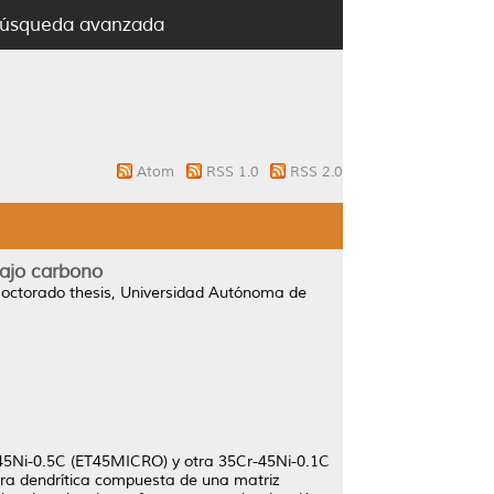
úsqueda avanzada
Atom
RSS 1.0
RSS 2.0
bajo carbono
octorado thesis, Universidad Autónoma de
r-45Ni-0.5C (ET45MICRO) y otra 35Cr-45Ni-0.1C
ra dendrítica compuesta de una matriz