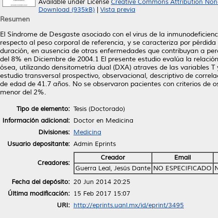
Available under License
Creative Commons Attribution Non
Download (935kB)
|
Vista previa
Resumen
El Síndrome de Desgaste asociado con el virus de la inmunodeficien
respecto al peso corporal de referencia, y se caracteriza por pérdi
duración, en ausencia de otras enfermedades que contribuyan a perd
del 8% en Diciembre de 2004.1 El presente estudio evalúa la relació
ósea, utilizando densitometría dual (DXA) atraves de las variables T
estudio transversal prospectivo, observacional, descriptivo de corre
de edad de 41.7 años. No se observaron pacientes con criterios de o
menor del 2%.
Tipo de elemento:
Tesis (Doctorado)
Información adicional:
Doctor en Medicina
Divisiones:
Medicina
Usuario depositante:
Admin Eprints
Creador
Email
Creadores:
Guerra Leal, Jesús Dante
NO ESPECIFICADO
Fecha del depósito:
20 Jun 2014 20:25
Última modificación:
15 Feb 2017 15:07
URI:
http://eprints.uanl.mx/id/eprint/3495