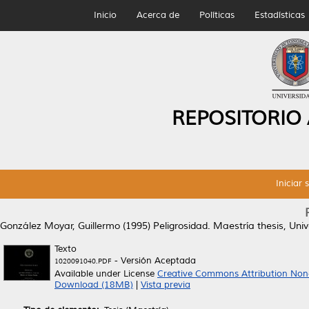
Inicio
Acerca de
Políticas
Estadísticas
REPOSITORIO
Iniciar 
González Moyar, Guillermo
(1995)
Peligrosidad.
Maestría thesis, Uni
Texto
- Versión Aceptada
1020091040.PDF
Available under License
Creative Commons Attribution Non
Download (18MB)
|
Vista previa