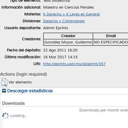
Tipo de elemento:
Tesis (Maestría)
Información adicional:
Maestro en Ciencias Penales
Materias:
K Derecho > K Leyes en General
Divisiones:
Derecho y Criminología
Usuario depositante:
Admin Eprints
Creador
Email
Creadores:
González Moyar, Guillermo
NO ESPECIFICADO
Fecha del depósito:
22 Ago 2011 16:20
Última modificación:
16 Mar 2017 14:15
URI:
http://eprints.uanl.mx/id/eprint/357
Actions (login required)
Ver elemento
Descargar estadísticas
Downloads
Downloads per month over
Loading...