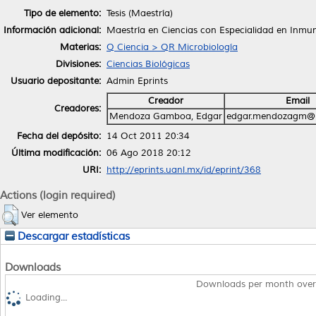
Tipo de elemento:
Tesis (Maestría)
Información adicional:
Maestría en Ciencias con Especialidad en Inmu
Materias:
Q Ciencia > QR Microbiología
Divisiones:
Ciencias Biológicas
Usuario depositante:
Admin Eprints
Creador
Email
Creadores:
Mendoza Gamboa, Edgar
edgar.mendozagm@u
Fecha del depósito:
14 Oct 2011 20:34
Última modificación:
06 Ago 2018 20:12
URI:
http://eprints.uanl.mx/id/eprint/368
Actions (login required)
Ver elemento
Descargar estadísticas
Downloads
Downloads per month over
Loading...