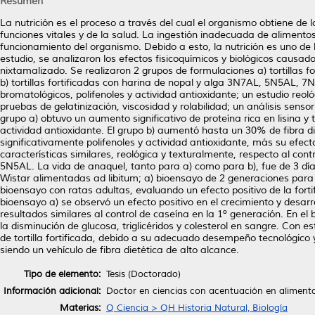
Resumen
La nutrición es el proceso a través del cual el organismo obtiene de 
funciones vitales y de la salud. La ingestión inadecuada de alimento
funcionamiento del organismo. Debido a esto, la nutrición es uno de
estudio, se analizaron los efectos fisicoquímicos y biológicos causados 
nixtamalizado. Se realizaron 2 grupos de formulaciones a) tortillas fo
b) tortillas fortificadas con harina de nopal y alga 3N7AL, 5N5AL, 7N3
bromatológicos, polifenoles y actividad antioxidante; un estudio reoló
pruebas de gelatinización, viscosidad y rolabilidad; un análisis sen
grupo a) obtuvo un aumento significativo de proteína rica en lisina y 
actividad antioxidante. El grupo b) aumentó hasta un 30% de fibra d
significativamente polifenoles y actividad antioxidante, más su efe
características similares, reológica y texturalmente, respecto al cont
5N5AL. La vida de anaquel, tanto para a) como para b), fue de 3 día
Wistar alimentadas ad libitum; a) bioensayo de 2 generaciones para eva
bioensayo con ratas adultas, evaluando un efecto positivo de la fortifi
bioensayo a) se observó un efecto positivo en el crecimiento y desar
resultados similares al control de caseína en la 1º generación. En e
la disminución de glucosa, triglicéridos y colesterol en sangre. Co
de tortilla fortificada, debido a su adecuado desempeño tecnológico y 
siendo un vehículo de fibra dietética de alto alcance.
Tipo de elemento:
Tesis (Doctorado)
Información adicional:
Doctor en ciencias con acentuación en aliment
Materias:
Q Ciencia > QH Historia Natural, Biología