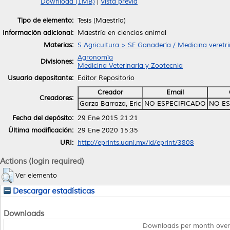
Download (1MB)
|
Vista previa
Tipo de elemento:
Tesis (Maestría)
Información adicional:
Maestría en ciencias animal
Materias:
S Agricultura > SF Ganadería / Medicina veretri
Agronomía
Divisiones:
Medicina Veterinaria y Zootecnia
Usuario depositante:
Editor Repositorio
Creador
Email
Creadores:
Garza Barraza, Eric
NO ESPECIFICADO
NO ES
Fecha del depósito:
29 Ene 2015 21:21
Última modificación:
29 Ene 2020 15:35
URI:
http://eprints.uanl.mx/id/eprint/3808
Actions (login required)
Ver elemento
Descargar estadísticas
Downloads
Downloads per month over