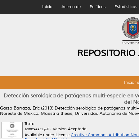
Inicio
Acerca de
Políticas
Estadísticas
REPOSITORIO
Iniciar 
Detección serológica de patógenos multi-especie en ve
del N
Garza Barraza, Eric
(2013)
Detección serológica de patógenos multi-e
Noreste de México.
Maestría thesis, Universidad Autónoma de Nuev
Texto
- Versión Aceptada
1080249951.pdf
Available under License
Creative Commons Attribution Non