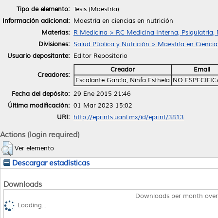
Tipo de elemento:
Tesis (Maestría)
Información adicional:
Maestría en ciencias en nutrición
Materias:
R Medicina > RC Medicina Interna, Psiquiatría,
Divisiones:
Salud Pública y Nutrición > Maestría en Ciencia
Usuario depositante:
Editor Repositorio
Creador
Email
Creadores:
Escalante García, Ninfa Esthela
NO ESPECIFI
Fecha del depósito:
29 Ene 2015 21:46
Última modificación:
01 Mar 2023 15:02
URI:
http://eprints.uanl.mx/id/eprint/3813
Actions (login required)
Ver elemento
Descargar estadísticas
Downloads
Downloads per month over
Loading...