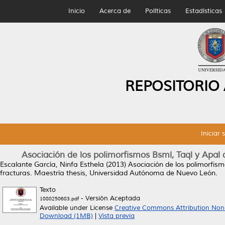
Inicio
Acerca de
Políticas
Estadísticas
REPOSITORIO
Iniciar 
Asociación de los polimorfismos Bsml, Taql y Apal 
Escalante García, Ninfa Esthela
(2013)
Asociación de los polimorfism
fracturas.
Maestría thesis, Universidad Autónoma de Nuevo León.
Texto
- Versión Aceptada
1080250683.pdf
Available under License
Creative Commons Attribution Non
Download (1MB)
|
Vista previa