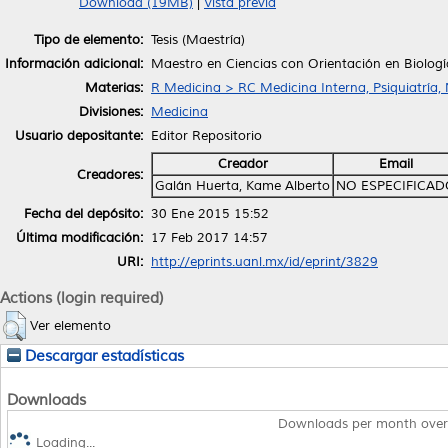
Download (19MB)
|
Vista previa
Tipo de elemento:
Tesis (Maestría)
Información adicional:
Maestro en Ciencias con Orientación en Biologí
Materias:
R Medicina > RC Medicina Interna, Psiquiatría,
Divisiones:
Medicina
Usuario depositante:
Editor Repositorio
Creador
Email
Creadores:
Galán Huerta, Kame Alberto
NO ESPECIFICAD
Fecha del depósito:
30 Ene 2015 15:52
Última modificación:
17 Feb 2017 14:57
URI:
http://eprints.uanl.mx/id/eprint/3829
Actions (login required)
Ver elemento
Descargar estadísticas
Downloads
Downloads per month over
Loading...