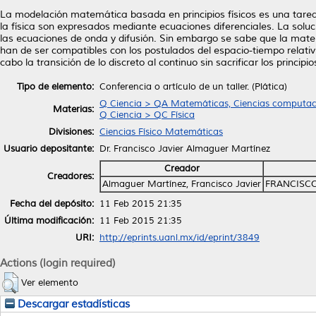
La modelación matemática basada en principios físicos es una tarea
la física son expresados mediante ecuaciones diferenciales. La solu
las ecuaciones de onda y difusión. Sin embargo se sabe que la mat
han de ser compatibles con los postulados del espacio-tiempo relativ
cabo la transición de lo discreto al continuo sin sacrificar los principios
Tipo de elemento:
Conferencia o artículo de un taller. (Plática)
Q Ciencia > QA Matemáticas, Ciencias computac
Materias:
Q Ciencia > QC Física
Divisiones:
Ciencias Físico Matemáticas
Usuario depositante:
Dr. Francisco Javier Almaguer Martínez
Creador
Creadores:
Almaguer Martínez, Francisco Javier
FRANCISC
Fecha del depósito:
11 Feb 2015 21:35
Última modificación:
11 Feb 2015 21:35
URI:
http://eprints.uanl.mx/id/eprint/3849
Actions (login required)
Ver elemento
Descargar estadísticas