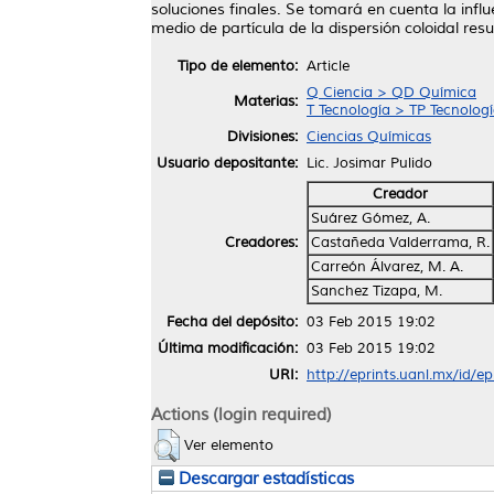
soluciones finales. Se tomará en cuenta la infl
medio de partícula de la dispersión coloidal r
Tipo de elemento:
Article
Q Ciencia > QD Química
Materias:
T Tecnología > TP Tecnolog
Divisiones:
Ciencias Químicas
Usuario depositante:
Lic. Josimar Pulido
Creador
Suárez Gómez, A.
Creadores:
Castañeda Valderrama, R.
Carreón Álvarez, M. A.
Sanchez Tizapa, M.
Fecha del depósito:
03 Feb 2015 19:02
Última modificación:
03 Feb 2015 19:02
URI:
http://eprints.uanl.mx/id/e
Actions (login required)
Ver elemento
Descargar estadísticas