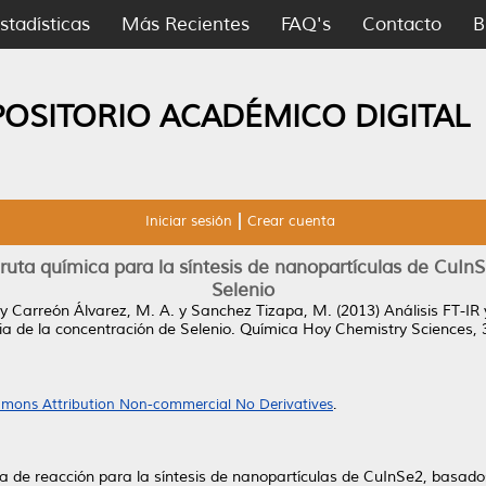
stadísticas
Más Recientes
FAQ's
Contacto
B
POSITORIO ACADÉMICO DIGITAL
Iniciar sesión
Crear cuenta
ruta química para la síntesis de nanopartículas de CuInS
Selenio
y
Carreón Álvarez, M. A.
y
Sanchez Tizapa, M.
(2013)
Análisis FT-IR
ia de la concentración de Selenio.
Química Hoy Chemistry Sciences, 3
mons Attribution Non-commercial No Derivatives
.
de reacción para la síntesis de nanopartículas de CuInSe2, basados 