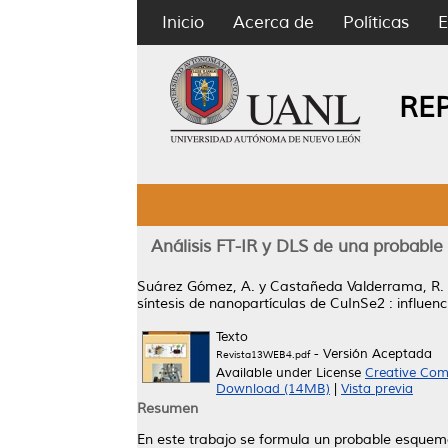
Inicio
Acerca de
Políticas
E
RE
Análisis FT-IR y DLS de una probable 
Suárez Gómez, A.
y
Castañeda Valderrama, R.
síntesis de nanopartículas de CuInSe2 : influenc
Texto
- Versión Aceptada
Revista13WEB4.pdf
Available under License
Creative Com
Download (14MB)
|
Vista previa
Resumen
En este trabajo se formula un probable esquema 