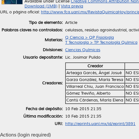
Available under License
Creative Commons Attribution Non
Download (1MB)
|
Vista previa
URL o página oficial:
http://www.fcq.uanl.mx/RevistaQuimicaHoy/principa
Tipo de elemento:
Article
Palabras claves no controlados:
celulasas, residuo agroindustrial, acti
Q Ciencia > QP Fisiología
Materias:
T Tecnología > TP Tecnología Química
Divisiones:
Ciencias Químicas
Usuario depositante:
Lic. Josimar Pulido
Creador
Arteaga Garcés, Ángel Josué
NO ES
Garza González, María Teresa
NO ES
Creadores:
Villarreal Chiu, Juan Francisco
NO ES
Gómez Treviño, Alberto
NO ES
Cantú Cárdenas, María Elena
NO ES
Fecha del depósito:
10 Feb 2015 21:35
Última modificación:
10 Feb 2015 21:35
URI:
http://eprints.uanl.mx/id/eprint/3891
Actions (login required)