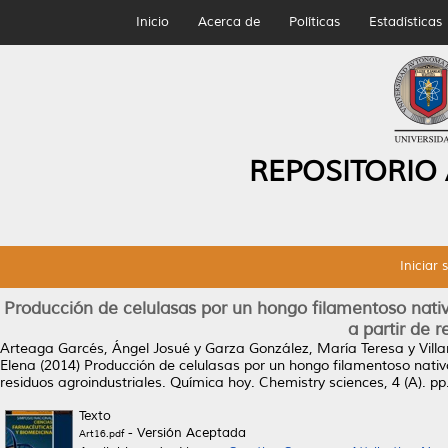
Inicio
Acerca de
Políticas
Estadísticas
REPOSITORIO
Iniciar 
Producción de celulasas por un hongo filamentoso nati
a partir de r
Arteaga Garcés, Ángel Josué
y
Garza González, María Teresa
y
Vill
Elena
(2014)
Producción de celulasas por un hongo filamentoso nativ
residuos agroindustriales.
Química hoy. Chemistry sciences, 4 (A). p
Texto
- Versión Aceptada
Art16.pdf