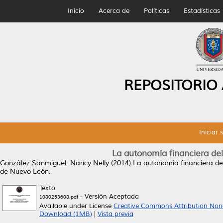
Inicio
Acerca de
Políticas
Estadísticas
REPOSITORIO
Iniciar 
La autonomía financiera de
González Sanmiguel, Nancy Nelly
(2014)
La autonomía financiera de
de Nuevo León.
Texto
- Versión Aceptada
1080253608.pdf
Available under License
Creative Commons Attribution Non
Download (1MB)
|
Vista previa