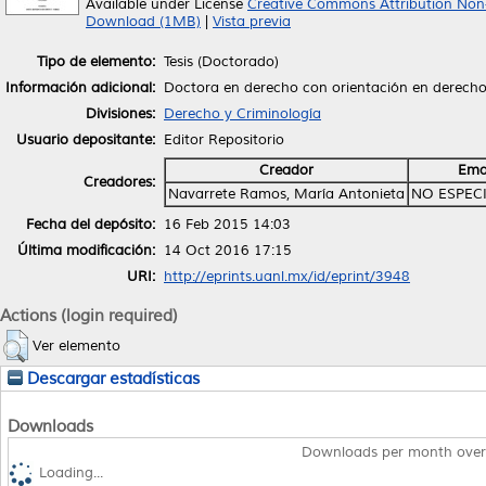
Available under License
Creative Commons Attribution Non
Download (1MB)
|
Vista previa
Tipo de elemento:
Tesis (Doctorado)
Información adicional:
Doctora en derecho con orientación en derecho
Divisiones:
Derecho y Criminología
Usuario depositante:
Editor Repositorio
Creador
Ema
Creadores:
Navarrete Ramos, María Antonieta
NO ESPEC
Fecha del depósito:
16 Feb 2015 14:03
Última modificación:
14 Oct 2016 17:15
URI:
http://eprints.uanl.mx/id/eprint/3948
Actions (login required)
Ver elemento
Descargar estadísticas
Downloads
Downloads per month over
Loading...