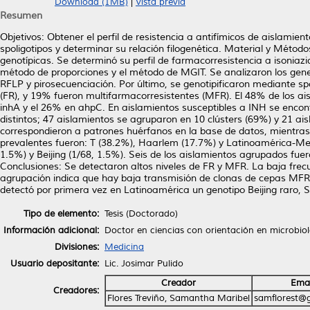
Download (1MB)
|
Vista previa
Resumen
Objetivos: Obtener el perfil de resistencia a antifímicos de aislamie
spoligotipos y determinar su relación filogenética. Material y Método
genotípicas. Se determinó su perfil de farmacorresistencia a isoniaz
método de proporciones y el método de MGIT. Se analizaron los gene
RFLP y pirosecuenciación. Por último, se genotipificaron mediante sp
(FR), y 19% fueron multifarmacorresistentes (MFR). El 48% de los a
inhA y el 26% en ahpC. En aislamientos susceptibles a INH se encon
distintos; 47 aislamientos se agruparon en 10 clústers (69%) y 21 ai
correspondieron a patrones huérfanos en la base de datos, mientras 
prevalentes fueron: T (38.2%), Haarlem (17.7%) y Latinoamérica-Medit
1.5%) y Beijing (1/68, 1.5%). Seis de los aislamientos agrupados fue
Conclusiones: Se detectaron altos niveles de FR y MFR. La baja frec
agrupación indica que hay baja transmisión de clonas de cepas MFR
detectó por primera vez en Latinoamérica un genotipo Beijing raro, 
Tipo de elemento:
Tesis (Doctorado)
Información adicional:
Doctor en ciencias con orientación en microbio
Divisiones:
Medicina
Usuario depositante:
Lic. Josimar Pulido
Creador
Emai
Creadores:
Flores Treviño, Samantha Maribel
samflorest@