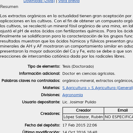
Download (2MB)
|
Vista previa
Resumen
Los extractos orgánicos en la actualidad tienen gran aceptación por 
aplicaciones en los cultivos. Con el fin de obtener un compuesto org
los cultivos, se recolectó un mineral fósil orgánico de una mina, en la
ajustó el pH de estos ácidos con fertilizantes químicos. Para los áci
finalmente se solidificaron para la caracterización de los grupos funci
resultados muestran que los ácidos húmicos y fúlvicos presentan gru
minerales de AH y AF mostraron un comportamiento similar en adso
presentaron la mayor adsorción del Ca y Fe, esto se debe a que so
reacciones de intercambio catiónico dada por los radicales libres.
Tipo de elemento:
Tesis (Doctorado)
Información adicional:
Doctor en ciencias agrícolas.
Palabras claves no controlados:
orgánico-mineral, extractos orgánicos
Materias:
S Agricultura > S Agricultura (General
Divisiones:
Agronomía
Usuario depositante:
Lic. Josimar Pulido
Creador
Email
Creadores:
López Salazar, Rubén
NO ESPECIFI
Fecha del depósito:
17 Feb 2015 22:06
Última modificación:
14 Oct 2016 16:48