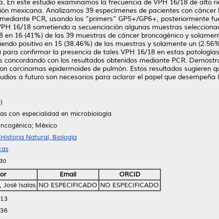
. En este estudio examinamos la frecuencia de VPH 16/18 de alto rie
ón mexicana. Analizamos 39 especímenes de pacientes con cáncer b
 mediante PCR, usando los “primers” GP5+/GP6+, posteriormente fu
r VPH 16/18 sometiendo a secuenciación algunas muestras seleccionad
8 en 16 (41%) de las 39 muestras de cáncer broncogénico y solament
iendo positivo en 15 (38.46%) de las muestras y solamente un (2.56
SH) para confirmar la presencia de tales VPH 16/18 en estas patologí
s concordando con los resultados obtenidos mediante PCR. Demostr
 carcinomas epidermoides de pulmón. Estos resultados sugieren que
udios a futuro son necesarios para aclarar el papel que desempeña l
)
ias con especialidad en microbiología
oncogénico; México
istoria Natural, Biología
cas
ido
or
Email
ORCID
, José Isaías
NO ESPECIFICADO
NO ESPECIFICADO
:13
:36