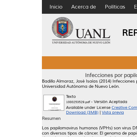
Inicio
Acerca de
Políticas
E
RE
Infecciones por pap
Badillo Almaraz, José Isaías
(2014)
Infecciones
Universidad Autónoma de Nuevo León.
Texto
- Versión Aceptada
1080253529.pdf
Available under License
Creative Com
Download (3MB)
|
Vista previa
Resumen
Los papilomavirus humanos (VPHs) son virus DNA
con diversos tipos de cáncer. El genoma de pa