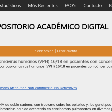
stadísticas
Más Recientes
FAQ's
Contacto
B
POSITORIO ACADÉMICO DIGITAL
Iniciar sesión
Crear cuenta
ilomavirus humanos (VPH) 16/18 en pacientes con cánce
 por papilomavirus humanos (VPH) 16/18 en pacientes con cáncer pu
mons Attribution Non-commercial No Derivatives
.
 de doble cadena, con tropismo sobre los epitelios y, los genotipos
pilomavirus ha sido detectado en carcinomas pulmonares en diversos 