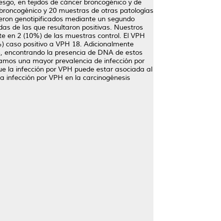
sgo, en tejidos de cáncer broncogénico y de
roncogénico y 20 muestras de otras patologías
eron genotipificados mediante un segundo
as de las que resultaron positivas. Nuestros
e en 2 (10%) de las muestras control. El VPH
%) caso positivo a VPH 18. Adicionalmente
as, encontrando la presencia de DNA de estos
amos una mayor prevalencia de infección por
 la infección por VPH puede estar asociada al
a infección por VPH en la carcinogénesis