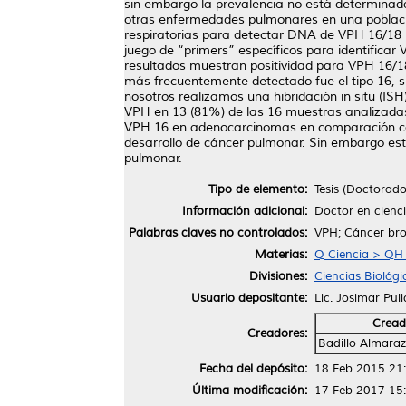
sin embargo la prevalencia no está determinada
otras enfermedades pulmonares en una poblaci
respiratorias para detectar DNA de VPH 16/18
juego de “primers” específicos para identifica
resultados muestran positividad para VPH 16/1
más frecuentemente detectado fue el tipo 16, s
nosotros realizamos una hibridación in situ (I
VPH en 13 (81%) de las 16 muestras analizada
VPH 16 en adenocarcinomas en comparación con
desarrollo de cáncer pulmonar. Sin embargo est
pulmonar.
Tipo de elemento:
Tesis (Doctorado
Información adicional:
Doctor en cienc
Palabras claves no controlados:
VPH; Cáncer br
Materias:
Q Ciencia > QH H
Divisiones:
Ciencias Biológi
Usuario depositante:
Lic. Josimar Pul
Cread
Creadores:
Badillo Almaraz
Fecha del depósito:
18 Feb 2015 21
Última modificación:
17 Feb 2017 15