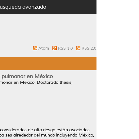
úsqueda avanzada
Atom
RSS 1.0
RSS 2.0
r pulmonar en México
lmonar en México.
Doctorado thesis,
 considerados de alto riesgo están asociados
países alrededor del mundo incluyendo México,