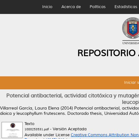
Inicio
Acerca de
Políticas
Estadísticas
REPOSITORIO
Iniciar 
Potencial antibacterial, actividad citotóxica y mutagé
leucop
Villarreal García, Laura Elena
(2014)
Potencial antibacterial, activid
dioica y leucophyllum frutescens.
Doctorado thesis, Universidad Au
Texto
- Versión Aceptada
1080253531.pdf
Available under License
Creative Commons Attribution Non