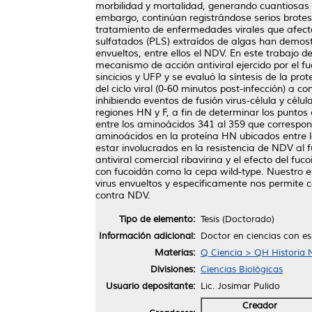
morbilidad y mortalidad, generando cuantiosas 
embargo, continúan registrándose serios brotes 
tratamiento de enfermedades virales que afectan
sulfatados (PLS) extraídos de algas han demostr
envueltos, entre ellos el NDV. En este trabajo
mecanismo de acción antiviral ejercido por el 
sincicios y UFP y se evaluó la síntesis de la p
del ciclo viral (0-60 minutos post-infección) a 
inhibiendo eventos de fusión virus-célula y célu
regiones HN y F, a fin de determinar los puntos
entre los aminoácidos 341 al 359 que corresponde
aminoácidos en la proteína HN ubicados entre l
estar involucrados en la resistencia de NDV al 
antiviral comercial ribavirina y el efecto del f
con fucoidán como la cepa wild-type. Nuestro e
virus envueltos y específicamente nos permite 
contra NDV.
Tipo de elemento:
Tesis (Doctorado)
Información adicional:
Doctor en ciencias con es
Materias:
Q Ciencia > QH Historia N
Divisiones:
Ciencias Biológicas
Usuario depositante:
Lic. Josimar Pulido
Creador