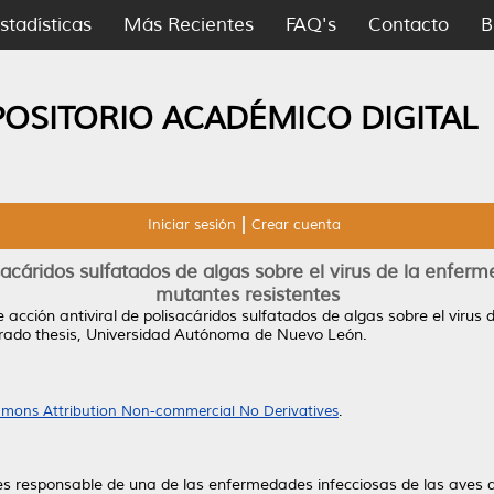
stadísticas
Más Recientes
FAQ's
Contacto
B
POSITORIO ACADÉMICO DIGITAL
Iniciar sesión
Crear cuenta
acáridos sulfatados de algas sobre el virus de la enfer
mutantes resistentes
acción antiviral de polisacáridos sulfatados de algas sobre el virus
ado thesis, Universidad Autónoma de Nuevo León.
mons Attribution Non-commercial No Derivatives
.
es responsable de una de las enfermedades infecciosas de las aves d