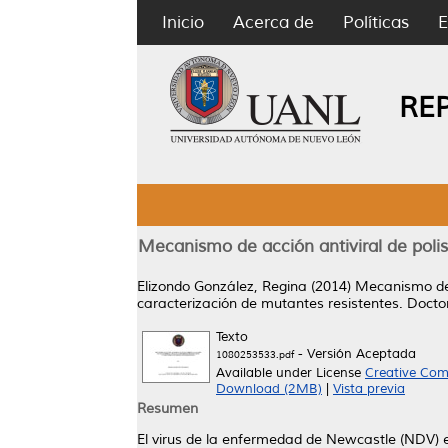
Inicio
Acerca de
Políticas
E
RE
Mecanismo de acción antiviral de polis
Elizondo González, Regina
(2014)
Mecanismo de 
caracterización de mutantes resistentes.
Doctor
Texto
- Versión Aceptada
1080253533.pdf
Available under License
Creative Com
Download (2MB)
|
Vista previa
Resumen
El virus de la enfermedad de Newcastle (NDV) 