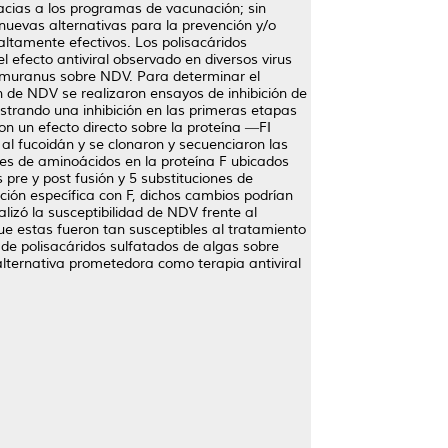
acias a los programas de vacunación; sin
nuevas alternativas para la prevención y/o
 altamente efectivos. Los polisacáridos
l efecto antiviral observado en diversos virus
kamuranus sobre NDV. Para determinar el
n de NDV se realizaron ensayos de inhibición de
strando una inhibición en las primeras etapas
ron un efecto directo sobre la proteína ―F‖
 al fucoidán y se clonaron y secuenciaron las
ones de aminoácidos en la proteína F ubicados
 pre y post fusión y 5 substituciones de
ción específica con F, dichos cambios podrían
lizó la susceptibilidad de NDV frente al
que estas fueron tan susceptibles al tratamiento
de polisacáridos sulfatados de algas sobre
lternativa prometedora como terapia antiviral