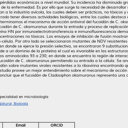
pérdidas económicas a nivel mundial. Su incidencia ha disminuido gr
de la enfermedad. Es por ello que surge la necesidad de desarrollar 
 a la industria avícola, los cuales deben ser prácticos, no tóxicos y
ado tener diversas actividades biológicas, entre los cuales destaca e
 determinamos el mecanismo de acción antiviral del fucoidán de C. o
fucoidán de C. okamuranus durante la entrada y proceso de replicació
roteína HN por inmunoelectrotransferencia e inmunofluorescencia demo
concentraciones no tóxicas. Los ensayos de inhibición de fusión mostra
la-célula. Por otro lado se seleccionaron mutantes de NDV resistentes
 en donde se ejerce la presión selectiva, se encontraron 9 substituci
 a un dominio de la proteína el cual es invariable en las estructuras
os aminoácidos 93 a 230; en donde se encuentra la región de interac
fucoidán de C. okamuranus permitiendo su entrada a la célula. Se ana
ucoidán sobre mutantes virales resistentes a la ribavirina encontrando 
studio provee un mejor entendimiento sobre el mecanismo de acción 
concluir que el fucoidán de Cladosiphon okamuranus representa una a
pecialidad en microbiología
atural, Biología
Email
ORCID