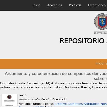
Inicio
Acerca de
Políticas
Estadísticas
REPOSITORIO
Iniciar 
Aislamiento y caracterización de compuestos derivad
sobre h
González Cantú, Graciela
(2014)
Aislamiento y caracterización de c
antimicrobiano sobre helicobacter pylori.
Doctorado thesis, Universi
Texto
- Versión Aceptada
1080253537.pdf
Available under License
Creative Commons Attribution Non