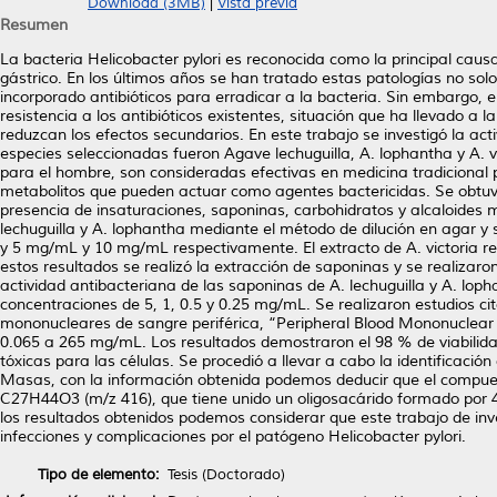
Download (3MB)
|
Vista previa
Resumen
La bacteria Helicobacter pylori es reconocida como la principal causa
gástrico. En los últimos años se han tratado estas patologías no so
incorporado antibióticos para erradicar a la bacteria. Sin embargo, 
resistencia a los antibióticos existentes, situación que ha llevado
reduzcan los efectos secundarios. En este trabajo se investigó la act
especies seleccionadas fueron Agave lechuguilla, A. lophantha y A. v
para el hombre, son consideradas efectivas en medicina tradicional 
metabolitos que pueden actuar como agentes bactericidas. Se obtuvi
presencia de insaturaciones, saponinas, carbohidratos y alcaloides me
lechuguilla y A. lophantha mediante el método de dilución en agar y 
y 5 mg/mL y 10 mg/mL respectivamente. El extracto de A. victoria r
estos resultados se realizó la extracción de saponinas y se realiza
actividad antibacteriana de las saponinas de A. lechuguilla y A. lo
concentraciones de 5, 1, 0.5 y 0.25 mg/mL. Se realizaron estudios ci
mononucleares de sangre periférica, “Peripheral Blood Mononuclear c
0.065 a 265 mg/mL. Los resultados demostraron el 98 % de viabilida
tóxicas para las células. Se procedió a llevar a cabo la identificaci
Masas, con la información obtenida podemos deducir que el compuest
C27H44O3 (m/z 416), que tiene unido un oligosacárido formado por 4 
los resultados obtenidos podemos considerar que este trabajo de inv
infecciones y complicaciones por el patógeno Helicobacter pylori.
Tipo de elemento:
Tesis (Doctorado)